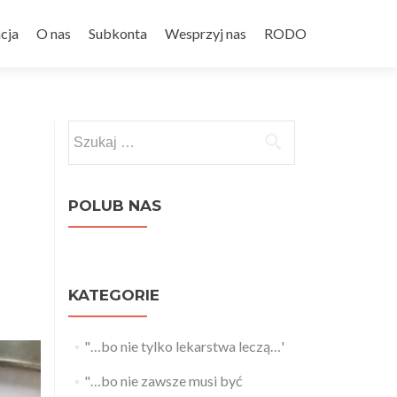
cja
O nas
Subkonta
Wesprzyj nas
RODO
Szukaj:
POLUB NAS
KATEGORIE
"…bo nie tylko lekarstwa leczą…'
"…bo nie zawsze musi być