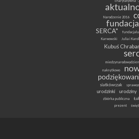
charytatywna "..
aktualno
c
Narodzenie 2016
fundacja
SERCA"
fundacjalu
Karwowski
Julia i Kar
Kubuś Chrabań
ser
miedzynarodowydzien
now
nakrętkowo
podziękowan
siatkówczak
sprawoz
urodzinki
urodziny
Łuk
zbiórka publiczna
prezent
święt