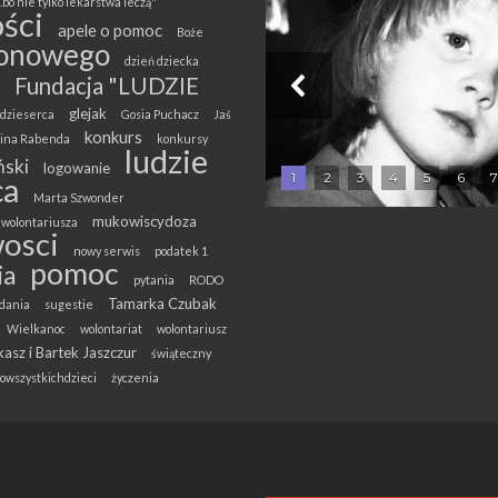
.bo nie tylko lekarstwa leczą"
ści
apele o pomoc
Boże
onowego
dzień dziecka
Fundacja "LUDZIE
glejak
dzieserca
Gosia Puchacz
Jaś
konkurs
olina Rabenda
konkursy
ludzie
ski
logowanie
1
2
3
4
5
6
7
ca
Marta Szwonder
mukowiscydoza
wolontariusza
osci
nowy serwis
podatek 1
pomoc
ia
pytania
RODO
Tamarka Czubak
dania
sugestie
Wielkanoc
wolontariat
wolontariusz
asz i Bartek Jaszczur
świąteczny
owszystkichdzieci
życzenia