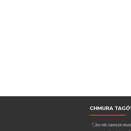
CHMURA TAG
"...bo nie zawsze mus