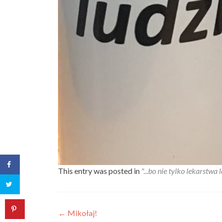
This entry was posted in
"...bo nie tylko lekarstwa le
Post
←
Mikołaj!