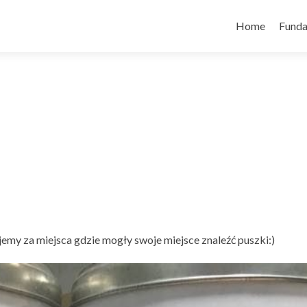
Skip
to
Home
Funda
content
my za miejsca gdzie mogły swoje miejsce znaleźć puszki:)