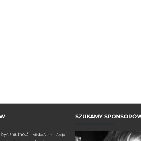
ÓW
SZUKAMY SPONSORÓ
i być smutno..."
Aftyka Adam
Akcja