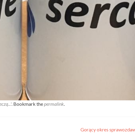
czą...'
. Bookmark the
permalink
.
Gorący okres sprawozda