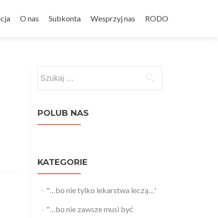
cja
O nas
Subkonta
Wesprzyj nas
RODO
Szukaj:
POLUB NAS
KATEGORIE
"…bo nie tylko lekarstwa leczą…'
"…bo nie zawsze musi być