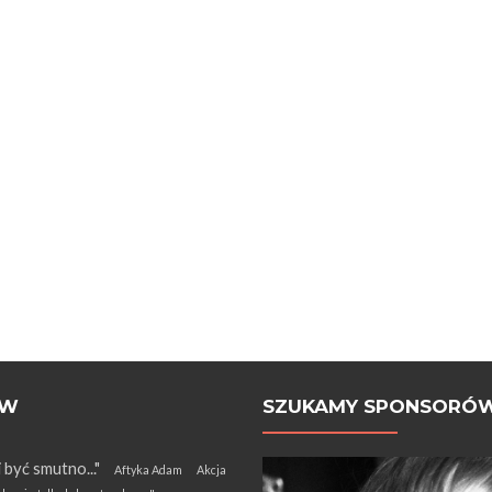
ÓW
SZUKAMY SPONSORÓ
i być smutno..."
Aftyka Adam
Akcja