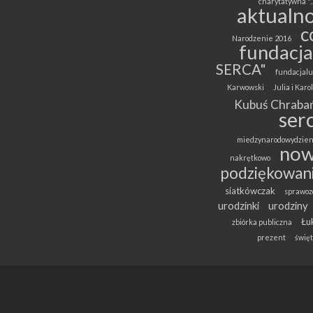
charytatywna "..
aktualno
c
Narodzenie 2016
fundacja
SERCA"
fundacjalu
Karwowski
Julia i Kar
Kubuś Chrabań
ser
miedzynarodowydzien
now
nakrętkowo
podziękowan
siatkówczak
sprawoz
urodzinki
urodziny
Łuk
zbiórka publiczna
prezent
święt