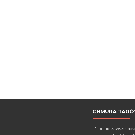
CHMURA TAG
"...bo nie zawsze mus