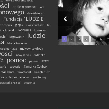
.bo nie tylko lekarstwa leczą"
ści
apele o pomoc
Boże
onowego
dzień dziecka
Fundacja "LUDZIE
glejak
dzieserca
Gosia Puchacz
Jaś
konkurs
olina Rabenda
konkursy
ludzie
ski
logowanie
1
2
3
4
5
6
7
ca
Marta Szwonder
mukowiscydoza
wolontariusza
osci
nowy serwis
podatek 1
pomoc
ia
pytania
RODO
Tamarka Czubak
dania
sugestie
Wielkanoc
wolontariat
wolontariusz
asz i Bartek Jaszczur
świąteczny
owszystkichdzieci
życzenia