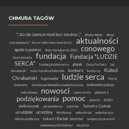
CHMURA TAGÓW
"...bo nie zawsze musi być smutno..."
Aftyka Adam
Akcja
aktualności
charytatywna "...bo nie tylko lekarstwa leczą"
conowego
apele o pomoc
Boże Narodzenie 2016
fundacja
Fundacja "LUDZIE
dzień dziecka
SERCA"
glejak
fundacjaludzieserca
Gosia Puchacz
Jaś
Kubuś
konkurs
Karwowski
Julia i Karolina Rabenda
konkursy
ludzie serca
Chrabański
logowanie
Marta
mukowiscydoza
Szwonder
miedzynarodowydzienwolontariusza
nowosci
nakrętkowo
nowy serwis
podatek 1
pomoc
podziękowania
pytania
RODO
siatkówczak
Tamarka Czubak
sprawozdania
sugestie
urodzinki
urodziny
Wielkanoc
wolontariat
wolontariusz
Łukasz i Bartek Jaszczur
zbiórka publiczna
świąteczny prezent
świętowszystkichdzieci
życzenia