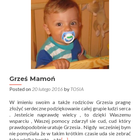
Grześ Mamoń
Posted on
20 lutego 2016
by
TOSIA
W imieniu swoim a także rodziców Grzesia pragnę
złożyć serdeczne podziękowanie całej grupie ludzi serca
. Jesteście naprawdę wielcy , to dzięki Waszemu
wsparciu , Waszej pomocy zdarzył sie cud, cud który
prawdopodobnie uratuje Grzesia . Nigdy wcześniej bym
nie pomyślała że w takim krótkim czasie uda sie zebrać
taką wielką kwotę – a to
[…]