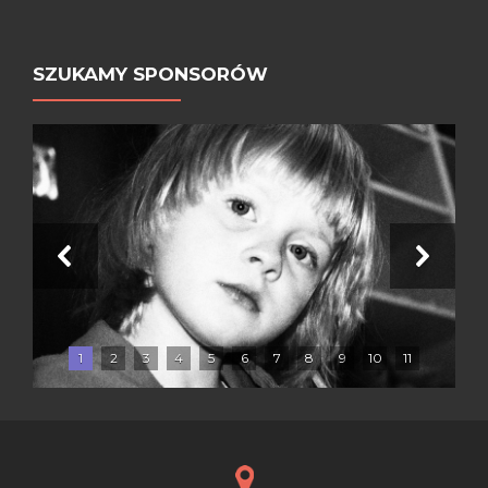
SZUKAMY SPONSORÓW
1
2
3
4
5
6
7
8
9
10
11