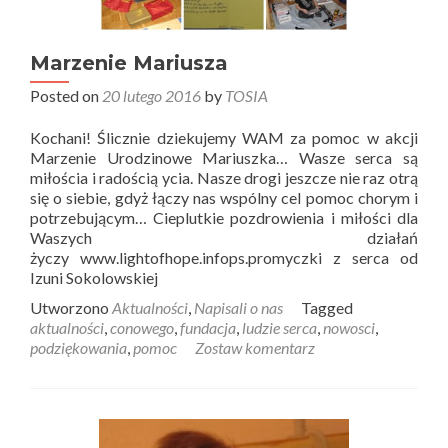
Marzenie Mariusza
Posted on
20 lutego 2016
by
TOSIA
Kochani! Ślicznie dziekujemy WAM za pomoc w akcji
Marzenie Urodzinowe Mariuszka… Wasze serca są
miłościa i radością ycia. Nasze drogi jeszcze nie raz otrą
się o siebie, gdyż łączy nas wspólny cel pomoc chorym i
potrzebującym… Cieplutkie pozdrowienia i miłości dla
Waszych działań
życzy www.lightofhope.infops.promyczki z serca od
Izuni Sokolowskiej
Utworzono
Aktualności
,
Napisali o nas
Tagged
aktualności
,
conowego
,
fundacja
,
ludzie serca
,
nowosci
,
podziękowania
,
pomoc
Zostaw komentarz