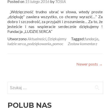
Posted on
15 lutego 2016
by
TOSIA
„Wdzięczność trudno ubrać w słowa, wtedy proste
„dziękuję” zawiera wszystko, co chcemy wyrazić…” Za
dobro i szczodrość, za przyjaźń i zrozumienie… Za to, że
jesteście i nas wspieracie serdecznie dziękujemy !
Fundacja „LUDZIE SERCA”
Utworzono
Aktualności
,
Dziękujemy
Tagged
fundacja
,
ludzie serca
,
podziękowania
,
pomoc
Zostaw komentarz
Posts
Newer posts
→
navigation
Szukaj:
POLUB NAS