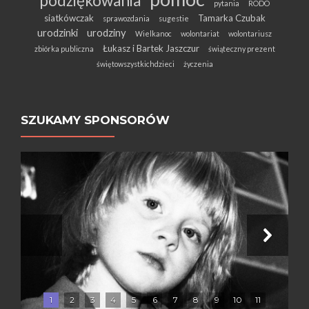
podziękowania
pytania
RODO
siatkówczak
Tamarka Czubak
sprawozdania
sugestie
urodzinki
urodziny
Wielkanoc
wolontariat
wolontariusz
Łukasz i Bartek Jaszczur
zbiórka publiczna
świąteczny prezent
świętowszystkichdzieci
życzenia
SZUKAMY SPONSORÓW
1
2
3
4
5
6
7
8
9
10
11