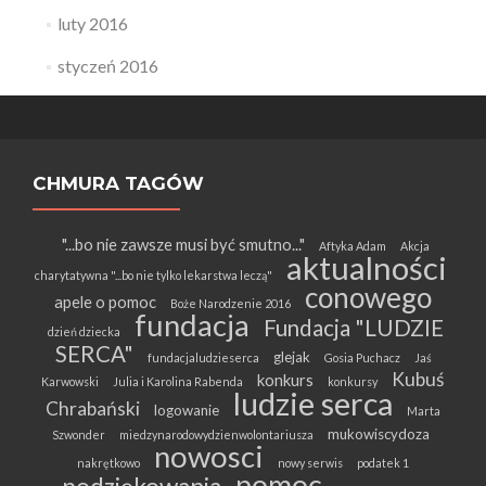
luty 2016
styczeń 2016
CHMURA TAGÓW
"...bo nie zawsze musi być smutno..."
Aftyka Adam
Akcja
aktualności
charytatywna "...bo nie tylko lekarstwa leczą"
conowego
apele o pomoc
Boże Narodzenie 2016
fundacja
Fundacja "LUDZIE
dzień dziecka
SERCA"
glejak
fundacjaludzieserca
Gosia Puchacz
Jaś
Kubuś
konkurs
Karwowski
Julia i Karolina Rabenda
konkursy
ludzie serca
Chrabański
logowanie
Marta
mukowiscydoza
Szwonder
miedzynarodowydzienwolontariusza
nowosci
nakrętkowo
nowy serwis
podatek 1
pomoc