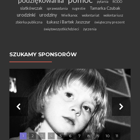
podziękowania
pytania
RODO
siatkówczak
Tamarka Czubak
sprawozdania
sugestie
urodzinki
urodziny
Wielkanoc
wolontariat
wolontariusz
Łukasz i Bartek Jaszczur
zbiórka publiczna
świąteczny prezent
świętowszystkichdzieci
życzenia
SZUKAMY SPONSORÓW
1
2
3
4
5
6
7
8
9
10
11