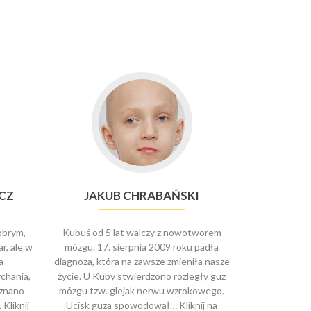
CZ
JAKUB CHRABAŃSKI
obrym,
Kubuś od 5 lat walczy z nowotworem
r, ale w
mózgu. 17. sierpnia 2009 roku padła
a
diagnoza, która na zawsze zmieniła nasze
chania,
życie. U Kuby stwierdzono rozległy guz
znano
mózgu tzw. glejak nerwu wzrokowego.
Kliknij
Ucisk guza spowodował… Kliknij na