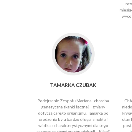
roz
miesią
wycof
TAMARKA CZUBAK
Podejrzenie Zespołu Marfana- choroba
Chło
genetyczna tkanki łącznej – zmiany
niedo
dotyczą całego organizmu. Tamarka po
krwaw
urodzeniu była bardzo długa, smukła i
stan 
wiotka z charakterystycznymi dla tego
post
zespołu cechami arachnodaktyli …Kliknij
K