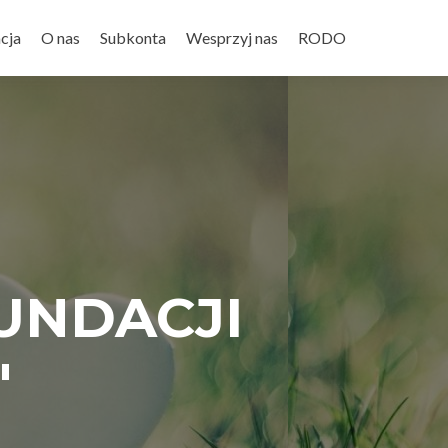
cja
O nas
Subkonta
Wesprzyj nas
RODO
UNDACJI
"