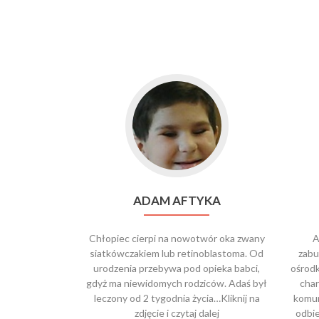
ADAM AFTYKA
Chłopiec cierpi na nowotwór oka zwany
A
siatkówczakiem lub retinoblastoma. Od
zabu
urodzenia przebywa pod opieka babci,
ośrod
gdyż ma niewidomych rodziców. Adaś był
char
leczony od 2 tygodnia życia…Kliknij na
komun
zdjęcie i czytaj dalej
odbi