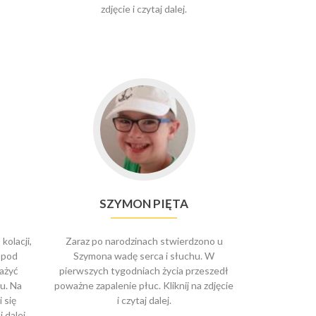
zdjęcie i czytaj dalej.
SZYMON PIĘTA
kolacji,
Zaraz po narodzinach stwierdzono u
o pod
Szymona wadę serca i słuchu. W
ażyć
pierwszych tygodniach życia przeszedł
u. Na
poważne zapalenie płuc. Kliknij na zdjęcie
 się
i czytaj dalej.
 dalej.