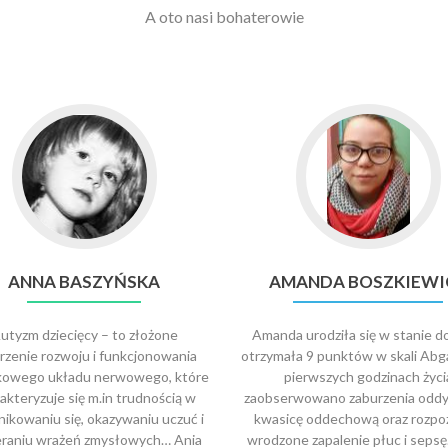
A oto nasi bohaterowie
ANNA BASZYŃSKA
AMANDA BOSZKIEWI
utyzm dziecięcy – to złożone
Amanda urodziła się w stanie d
rzenie rozwoju i funkcjonowania
otrzymała 9 punktów w skali Abga
kowego układu nerwowego, które
pierwszych godzinach życi
akteryzuje się m.in trudnością w
zaobserwowano zaburzenia oddy
ikowaniu się, okazywaniu uczuć i
kwasicę oddechową oraz rozpo
eraniu wrażeń zmysłowych… Ania
wrodzone zapalenie płuc i sepsę. 