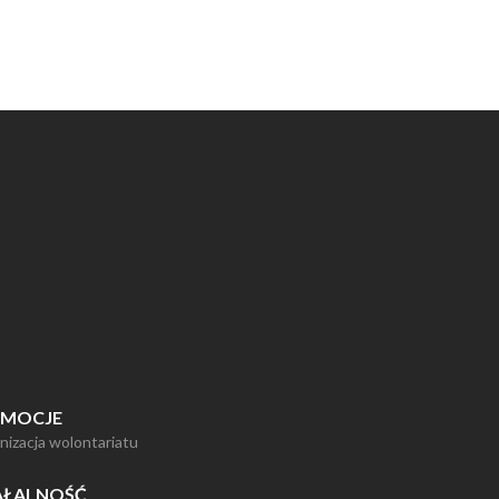
MOCJE
anizacja wolontariatu
AŁALNOŚĆ