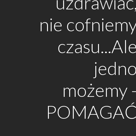
uzdrawiać
nie cofniem
czasu...Al
jedn
możemy 
POMAGA