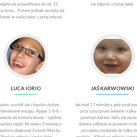
wijała sie prawidłowo do ok. 15
na zdjęcie i czytaj dalej.
ca życia… Potem jednak zaczęła się
ywać w swój świat. czytaj więcej.
LUCA IORIO
JAŚ KARWOWSKI
piec urodził się z bardzo dużym
Jaś miał 17 miesięcy, gdy podczas 
tlenieniem mózgu. Apgar 1-6-8 –
przy sztucznym świetle i tylk
ienie do komory lewej – ogólnie
pewnym kątem, dało się zauw
bardzo ciężki. W wieku 3 miesięcy
dziwny odblask w prawym oczk
awiono diagnozę Zespół Westa.
początku myślałam że tylko mi
liknij na zdjęcie i czytaj dalej.
wydaje… Kliknij na zdjęcie i czytaj