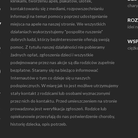
,
klinikami, tworzeniu apeli, plakatów, ulotek,
chary
kontaktowaniu się z mediami, rozpowszechnianiu
y
informacji na temat pomocy poprzez udostępnianie
ROZ
miejsca na apele na naszej stronie. We wszystkich
idei 
działaniach wykorzystujemy "pospolite ruszenie"
e
dobrych ludzi, którzy bezinteresownie oferują swoją
WSP
pomoc. Z tytułu naszej działalności nie pobieramy
ciężk
żadnych opłat, zgłoszenia dzieci i wszystkie
o
podejmowane przez nas akcje są dla rodziców zupełnie
bezpłatne. Staramy się na bieżąco informować
Internautów o tym co dzieje się u naszych
-
podopiecznych. W miarę jak to jest możliwe utrzymujemy
stały kontakt z rodzicami lub osobami wyznaczonymi
przez nich do kontaktu. Przed umieszczeniem na stronie
Ć
prowadzona jest weryfikacja zgłoszeń. Rodzice lub
opiekunowie przesyłają do nas potwierdzenie choroby,
historię dziecka, opis potrzeb.