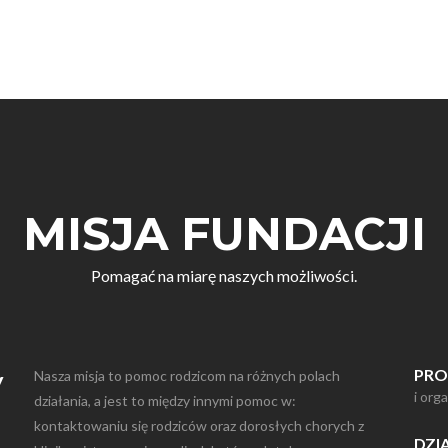
MISJA FUNDACJI
Pomagać na miarę naszych możliwości.
y
PRO
Nasza misja to pomoc rodzicom na różnych polach
i org
działania, a jest to między innymi pomoc w:
kontaktowaniu się rodziców oraz dorosłych chorych z
DZI