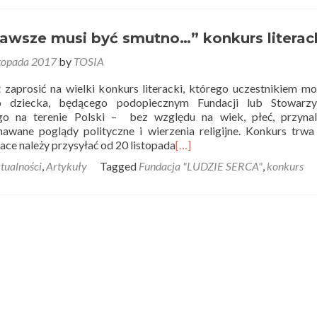
zawsze musi być smutno…” konkurs literac
stopada 2017
by
TOSIA
zaprosić na wielki konkurs literacki, którego uczestnikiem m
o dziecka, będącego podopiecznym Fundacji lub Stowarzys
go na terenie Polski – bez względu na wiek, płeć, przynal
awane poglądy polityczne i wierzenia religijne. Konkurs trw
ace należy przysyłać od 20 listopada
[…]
tualności
,
Artykuły
Tagged
Fundacja "LUDZIE SERCA"
,
konkurs