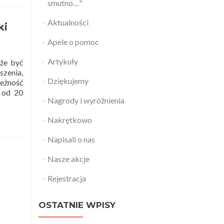
smutno…"
Aktualności
ki
Apele o pomoc
Artykuły
oże być
zenia,
Dziękujemy
eżność
a od 20
Nagrody i wyróżnienia
Nakrętkowo
Napisali o nas
Nasze akcje
Rejestracja
OSTATNIE WPISY