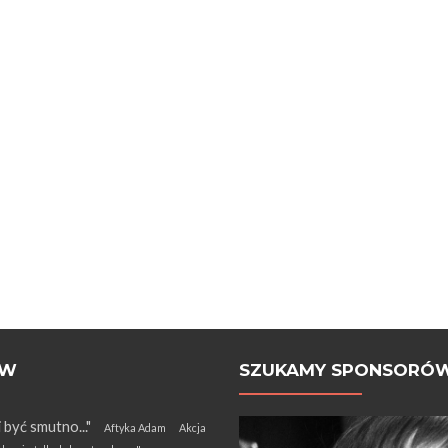
ÓW
SZUKAMY SPONSORÓ
i być smutno..."
Aftyka Adam
Akcja