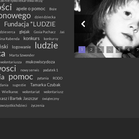
.bo nie tylko lekarstwa leczą"
ści
apele o pomoc
Boże
onowego
dzień dziecka
Fundacja "LUDZIE
glejak
dzieserca
Gosia Puchacz
Jaś
konkurs
olina Rabenda
konkursy
ludzie
ski
logowanie
1
2
3
4
5
6
7
ca
Marta Szwonder
mukowiscydoza
wolontariusza
osci
nowy serwis
podatek 1
pomoc
ia
pytania
RODO
Tamarka Czubak
dania
sugestie
Wielkanoc
wolontariat
wolontariusz
asz i Bartek Jaszczur
świąteczny
owszystkichdzieci
życzenia