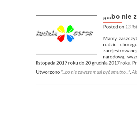
„…bo nie 
Posted on
13 li
Mamy zaszczyt 
rodzic choreg
zarejestrowane
narodową, wyzn
listopada 2017 roku do 20 grudnia 2017 roku. Pr
Utworzono
"...bo nie zawsze musi być smutno..."
,
Ak
Posts
navigation