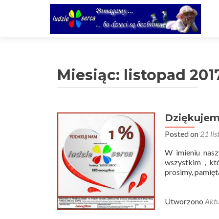
Miesiąc:
listopad 201
Dziękujem
Posted on
21 li
W imieniu nas
wszystkim , kt
prosimy, pamięt
Utworzono
Aktu