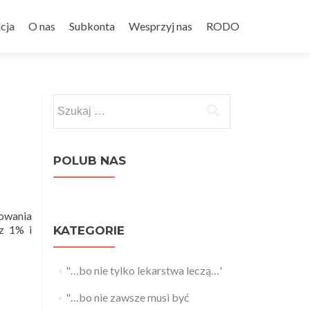
cja
O nas
Subkonta
Wesprzyj nas
RODO
Szukaj:
POLUB NAS
owania
sz 1% i
KATEGORIE
"…bo nie tylko lekarstwa leczą…'
"…bo nie zawsze musi być