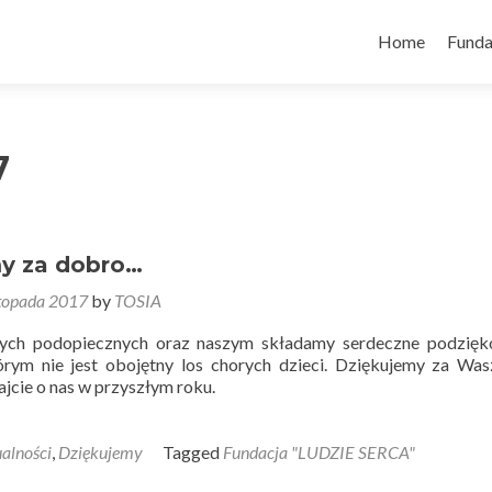
Skip
to
Home
Funda
content
7
y za dobro…
stopada 2017
by
TOSIA
zych podopiecznych oraz naszym składamy serdeczne podzięk
órym nie jest obojętny los chorych dzieci. Dziękujemy za Wa
ajcie o nas w przyszłym roku.
alności
,
Dziękujemy
Tagged
Fundacja "LUDZIE SERCA"