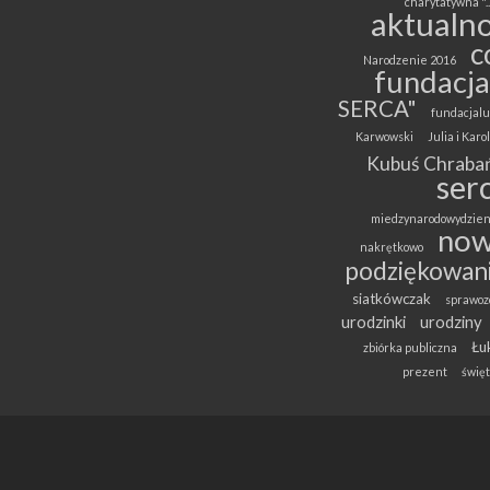
charytatywna "..
aktualno
c
Narodzenie 2016
fundacja
SERCA"
fundacjalu
Karwowski
Julia i Kar
Kubuś Chrabań
ser
miedzynarodowydzien
now
nakrętkowo
podziękowan
siatkówczak
sprawoz
urodzinki
urodziny
Łuk
zbiórka publiczna
prezent
święt