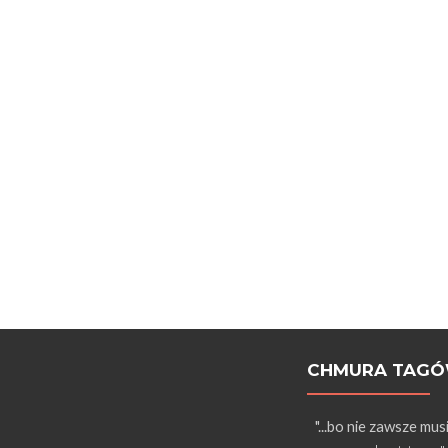
CHMURA TAG
"...bo nie zawsze mus