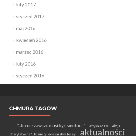
luty 2017
styczeń 2017
maj 2016
kwiecień 2016
marzec 2016
luty 2016
styczeń 2016
CHMURA TAGÓW
"...bo nie zawsze musi być smutno..."
Aftyka Adam
Akcja
aktualności
charytatywna "...bo nie tylko lekarstwa leczą"