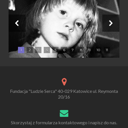
1
2
3
4
5
6
7
8
9
10
11
Fundacja "Ludzie Serca" 40-029 Katowice ul. Reymonta
20/16
Skorzystaj z formularza kontaktowego i napisz do nas.