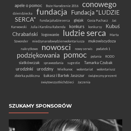
conowego
apele o pomoc
Boże Narodzenie 2016
fundacja
Fundacja "LUDZIE
dzień dziecka
SERCA"
glejak
fundacjaludzieserca
Gosia Puchacz
Jaś
Kubuś
konkurs
Karwowski
Julia i Karolina Rabenda
konkursy
ludzie serca
Chrabański
logowanie
Marta
mukowiscydoza
Szwonder
miedzynarodowydzienwolontariusza
nowosci
nakrętkowo
nowy serwis
podatek 1
pomoc
podziękowania
pytania
RODO
siatkówczak
Tamarka Czubak
sprawozdania
sugestie
urodzinki
urodziny
Wielkanoc
wolontariat
wolontariusz
Łukasz i Bartek Jaszczur
zbiórka publiczna
świąteczny prezent
świętowszystkichdzieci
życzenia
SZUKAMY SPONSORÓW