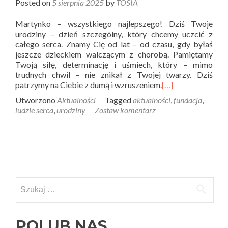
Posted on
5 sierpnia 2025
by
TOSIA
Martynko – wszystkiego najlepszego! Dziś Twoje
urodziny – dzień szczególny, który chcemy uczcić z
całego serca. Znamy Cię od lat – od czasu, gdy byłaś
jeszcze dzieckiem walczącym z chorobą. Pamiętamy
Twoją siłę, determinację i uśmiech, który – mimo
trudnych chwil – nie znikał z Twojej twarzy. Dziś
patrzymy na Ciebie z dumą i wzruszeniem.
[…]
Utworzono
Aktualności
Tagged
aktualności
,
fundacja
,
ludzie serca
,
urodziny
Zostaw komentarz
Posts
navigation
Szukaj:
POLUB NAS