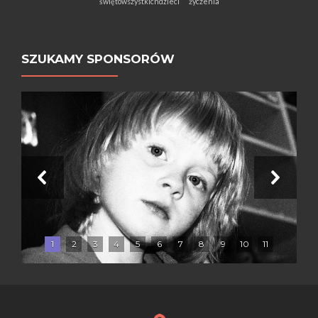
świętowszystkichdzieci
życzenia
SZUKAMY SPONSORÓW
1
2
3
4
5
6
7
8
9
10
11