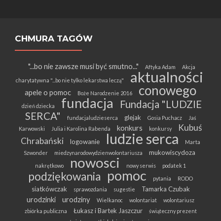
CHMURA TAGÓW
"...bo nie zawsze musi być smutno..."
Aftyka Adam
Akcja
aktualności
charytatywna "...bo nie tylko lekarstwa leczą"
conowego
apele o pomoc
Boże Narodzenie 2016
fundacja
Fundacja "LUDZIE
dzień dziecka
SERCA"
glejak
fundacjaludzieserca
Gosia Puchacz
Jaś
Kubuś
konkurs
Karwowski
Julia i Karolina Rabenda
konkursy
ludzie serca
Chrabański
logowanie
Marta
mukowiscydoza
Szwonder
miedzynarodowydzienwolontariusza
nowosci
nakrętkowo
nowy serwis
podatek 1
pomoc
podziękowania
pytania
RODO
siatkówczak
Tamarka Czubak
sprawozdania
sugestie
urodzinki
urodziny
Wielkanoc
wolontariat
wolontariusz
Łukasz i Bartek Jaszczur
zbiórka publiczna
świąteczny prezent