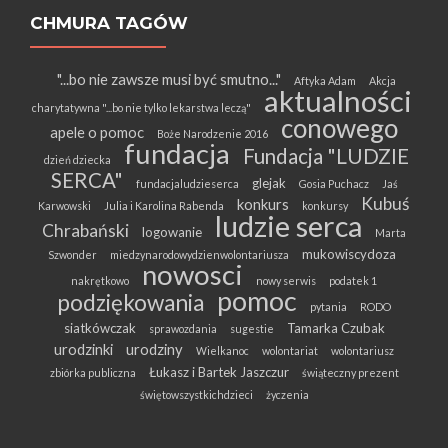
CHMURA TAGÓW
"...bo nie zawsze musi być smutno..."
Aftyka Adam
Akcja
aktualności
charytatywna "...bo nie tylko lekarstwa leczą"
conowego
apele o pomoc
Boże Narodzenie 2016
fundacja
Fundacja "LUDZIE
dzień dziecka
SERCA"
glejak
fundacjaludzieserca
Gosia Puchacz
Jaś
Kubuś
konkurs
Karwowski
Julia i Karolina Rabenda
konkursy
ludzie serca
Chrabański
logowanie
Marta
mukowiscydoza
Szwonder
miedzynarodowydzienwolontariusza
nowosci
nakrętkowo
nowy serwis
podatek 1
pomoc
podziękowania
pytania
RODO
siatkówczak
Tamarka Czubak
sprawozdania
sugestie
urodzinki
urodziny
Wielkanoc
wolontariat
wolontariusz
Łukasz i Bartek Jaszczur
zbiórka publiczna
świąteczny prezent
świętowszystkichdzieci
życzenia