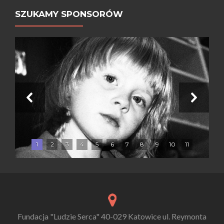
SZUKAMY SPONSORÓW
1
2
3
4
5
6
7
8
9
10
11
Fundacja "Ludzie Serca" 40-029 Katowice ul. Reymonta