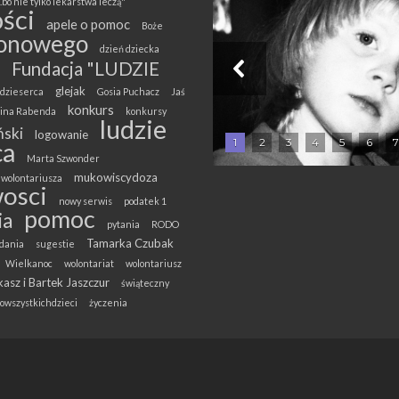
.bo nie tylko lekarstwa leczą"
ści
apele o pomoc
Boże
onowego
dzień dziecka
Fundacja "LUDZIE
glejak
dzieserca
Gosia Puchacz
Jaś
konkurs
olina Rabenda
konkursy
ludzie
ski
logowanie
1
2
3
4
5
6
7
ca
Marta Szwonder
mukowiscydoza
wolontariusza
osci
nowy serwis
podatek 1
pomoc
ia
pytania
RODO
Tamarka Czubak
dania
sugestie
Wielkanoc
wolontariat
wolontariusz
asz i Bartek Jaszczur
świąteczny
owszystkichdzieci
życzenia