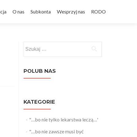
cja
O nas
Subkonta
Wesprzyj nas
RODO
Szukaj:
POLUB NAS
KATEGORIE
"…bo nie tylko lekarstwa leczą…'
"…bo nie zawsze musi być