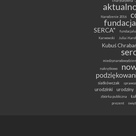
charytatywna "..
aktualno
c
Narodzenie 2016
fundacja
SERCA"
fundacjalu
Karwowski
Julia i Kar
Kubuś Chrabań
ser
miedzynarodowydzien
now
nakrętkowo
podziękowan
siatkówczak
sprawoz
urodzinki
urodziny
Łuk
zbiórka publiczna
prezent
święt