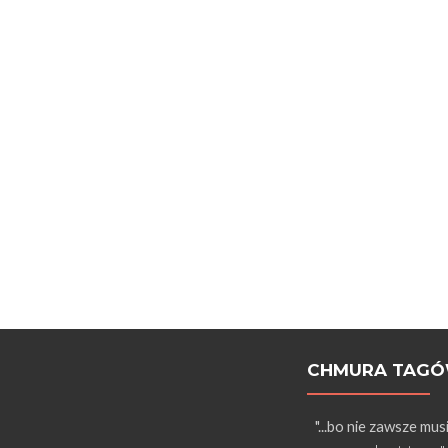
CHMURA TAG
"...bo nie zawsze mus