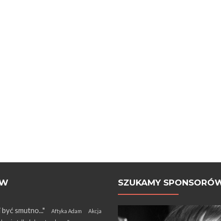
ÓW
SZUKAMY SPONSORÓ
i być smutno..."
Aftyka Adam
Akcja