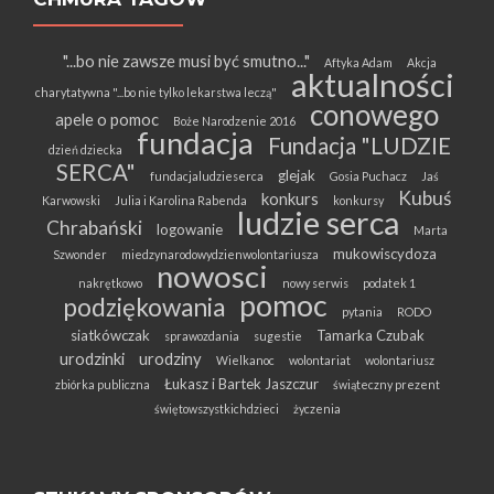
"...bo nie zawsze musi być smutno..."
Aftyka Adam
Akcja
aktualności
charytatywna "...bo nie tylko lekarstwa leczą"
conowego
apele o pomoc
Boże Narodzenie 2016
fundacja
Fundacja "LUDZIE
dzień dziecka
SERCA"
glejak
fundacjaludzieserca
Gosia Puchacz
Jaś
Kubuś
konkurs
Karwowski
Julia i Karolina Rabenda
konkursy
ludzie serca
Chrabański
logowanie
Marta
mukowiscydoza
Szwonder
miedzynarodowydzienwolontariusza
nowosci
nakrętkowo
nowy serwis
podatek 1
pomoc
podziękowania
pytania
RODO
siatkówczak
Tamarka Czubak
sprawozdania
sugestie
urodzinki
urodziny
Wielkanoc
wolontariat
wolontariusz
Łukasz i Bartek Jaszczur
zbiórka publiczna
świąteczny prezent
świętowszystkichdzieci
życzenia