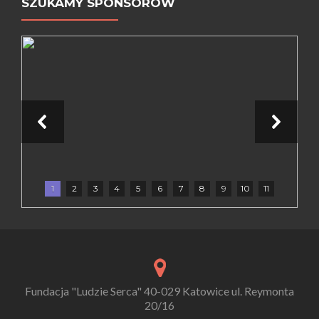
SZUKAMY SPONSORÓW
1
2
3
4
5
6
7
8
9
10
11
Fundacja "Ludzie Serca" 40-029 Katowice ul. Reymonta
20/16