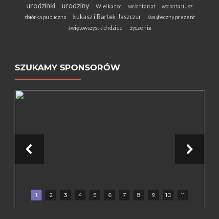
urodzinki
urodziny
Wielkanoc
wolontariat
wolontariusz
Łukasz i Bartek Jaszczur
zbiórka publiczna
świąteczny prezent
świętowszystkichdzieci
życzenia
SZUKAMY SPONSORÓW
1
2
3
4
5
6
7
8
9
10
11