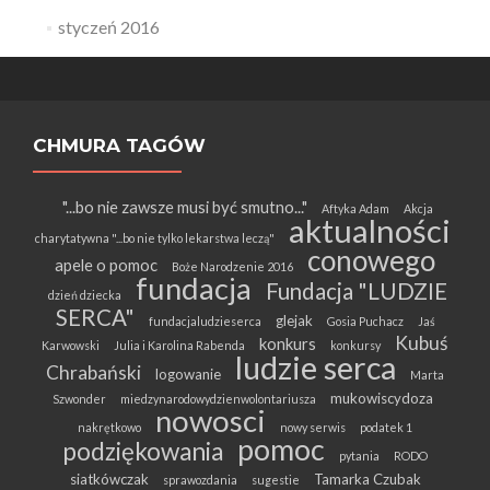
styczeń 2016
CHMURA TAGÓW
"...bo nie zawsze musi być smutno..."
Aftyka Adam
Akcja
aktualności
charytatywna "...bo nie tylko lekarstwa leczą"
conowego
apele o pomoc
Boże Narodzenie 2016
fundacja
Fundacja "LUDZIE
dzień dziecka
SERCA"
glejak
fundacjaludzieserca
Gosia Puchacz
Jaś
Kubuś
konkurs
Karwowski
Julia i Karolina Rabenda
konkursy
ludzie serca
Chrabański
logowanie
Marta
mukowiscydoza
Szwonder
miedzynarodowydzienwolontariusza
nowosci
nakrętkowo
nowy serwis
podatek 1
pomoc
podziękowania
pytania
RODO
siatkówczak
Tamarka Czubak
sprawozdania
sugestie