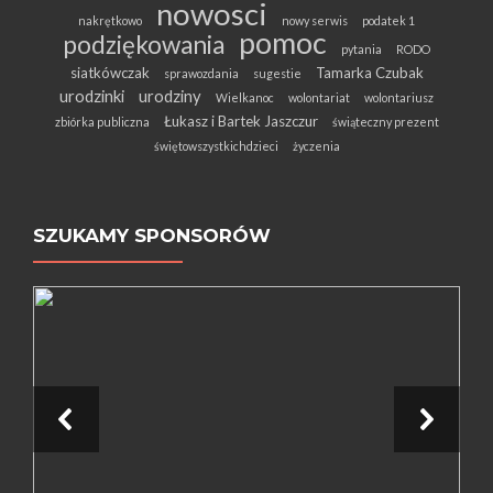
nowosci
nakrętkowo
nowy serwis
podatek 1
pomoc
podziękowania
pytania
RODO
siatkówczak
Tamarka Czubak
sprawozdania
sugestie
urodzinki
urodziny
Wielkanoc
wolontariat
wolontariusz
Łukasz i Bartek Jaszczur
zbiórka publiczna
świąteczny prezent
świętowszystkichdzieci
życzenia
SZUKAMY SPONSORÓW