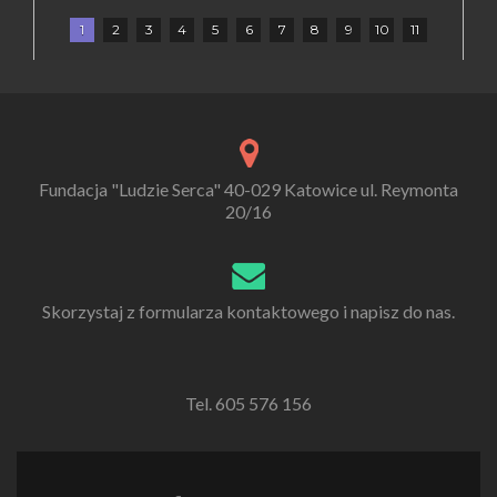
1
2
3
4
5
6
7
8
9
10
11
Fundacja "Ludzie Serca" 40-029 Katowice ul. Reymonta
20/16
Skorzystaj z formularza kontaktowego i napisz do nas.
Tel. 605 576 156