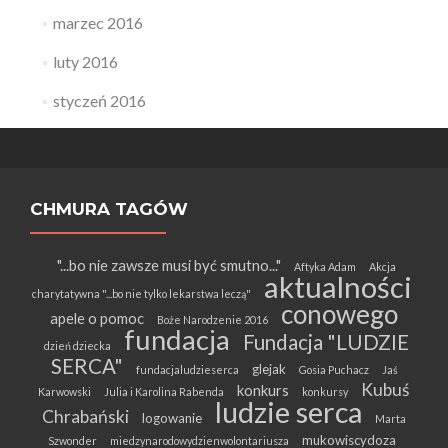
marzec 2016
luty 2016
styczeń 2016
CHMURA TAGÓW
"...bo nie zawsze musi być smutno..."
Aftyka Adam
Akcja
aktualności
charytatywna "...bo nie tylko lekarstwa leczą"
conowego
apele o pomoc
Boże Narodzenie 2016
fundacja
Fundacja "LUDZIE
dzień dziecka
SERCA"
glejak
fundacjaludzieserca
Gosia Puchacz
Jaś
Kubuś
konkurs
Karwowski
Julia i Karolina Rabenda
konkursy
ludzie serca
Chrabański
logowanie
Marta
mukowiscydoza
Szwonder
miedzynarodowydzienwolontariusza