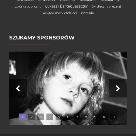
Łukasz i Bartek Jaszczur
zbiórka publiczna
świąteczny prezent
świętowszystkichdzieci
życzenia
SZUKAMY SPONSORÓW
1
2
3
4
5
6
7
8
9
10
11