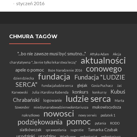
styczeń 2016
CHMURA TAGÓW
"...bo nie zawsze musi być smutno..."
Aftyka Adam
Akcja
aktualności
charytatywna "...bo nie tylko lekarstwa leczą"
conowego
apele o pomoc
Boże Narodzenie 2016
fundacja
Fundacja "LUDZIE
dzień dziecka
SERCA"
glejak
fundacjaludzieserca
Gosia Puchacz
Jaś
Kubuś
konkurs
Karwowski
Julia i Karolina Rabenda
konkursy
ludzie serca
Chrabański
logowanie
Marta
mukowiscydoza
Szwonder
miedzynarodowydzienwolontariusza
nowosci
nakrętkowo
nowy serwis
podatek 1
pomoc
podziękowania
pytania
RODO
siatkówczak
Tamarka Czubak
sprawozdania
sugestie
urodzinki
urodziny
Wielkanoc
wolontariat
wolontariusz