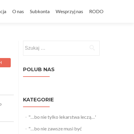
cja
O nas
Subkonta
Wesprzyj nas
RODO
Szukaj:
POLUB NAS
KATEGORIE
o
"…bo nie tylko lekarstwa leczą…'
"…bo nie zawsze musi być