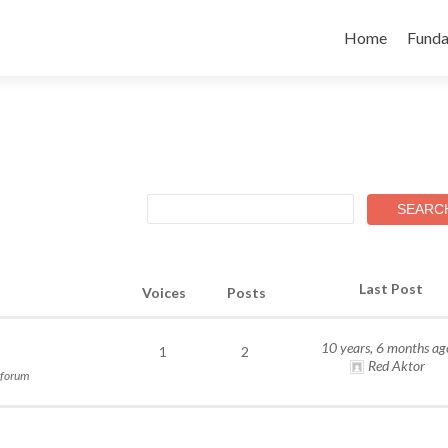
Skip
to
Home
Funda
content
Last Post
Voices
Posts
10 years, 6 months ag
1
2
Red Aktor
 forum