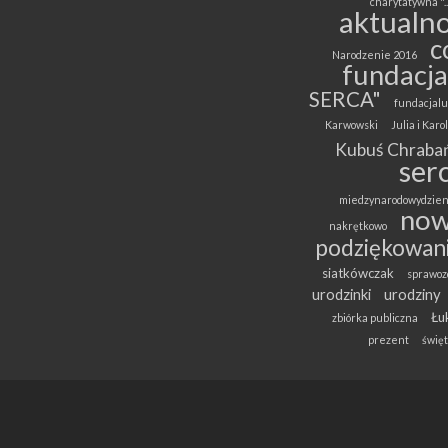
charytatywna "..
aktualno
c
Narodzenie 2016
fundacja
SERCA"
fundacjalu
Karwowski
Julia i Kar
Kubuś Chrabań
ser
miedzynarodowydzien
now
nakrętkowo
podziękowan
siatkówczak
sprawoz
urodzinki
urodziny
Łuk
zbiórka publiczna
prezent
święt