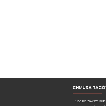
CHMURA TAG
"...bo nie zawsze mus