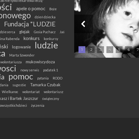
.bo nie tylko lekarstwa leczą"
ści
apele o pomoc
Boże
onowego
dzień dziecka
Fundacja "LUDZIE
glejak
dzieserca
Gosia Puchacz
Jaś
konkurs
olina Rabenda
konkursy
ludzie
ski
logowanie
1
2
3
4
5
6
7
ca
Marta Szwonder
mukowiscydoza
wolontariusza
osci
nowy serwis
podatek 1
pomoc
ia
pytania
RODO
Tamarka Czubak
dania
sugestie
Wielkanoc
wolontariat
wolontariusz
asz i Bartek Jaszczur
świąteczny
owszystkichdzieci
życzenia