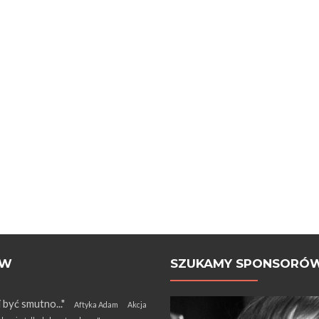
ÓW
SZUKAMY SPONSORÓ
i być smutno..."
Aftyka Adam
Akcja