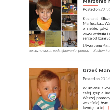
Marzenie 
Posted on
20 lu
Kochani! Śli
Mariuszka… Wasze
o siebie, gdyż
pozdrowienia i 
serca od Izuni 
Utworzono
Aktu
serca
,
nowosci
,
podziękowania
,
pomoc
Zostaw ko
Grześ Ma
Posted on
20 lu
W imieniu swoi
całej grupie lu
Waszej pomocy 
wcześniej bym 
kwotę – a to
[…]