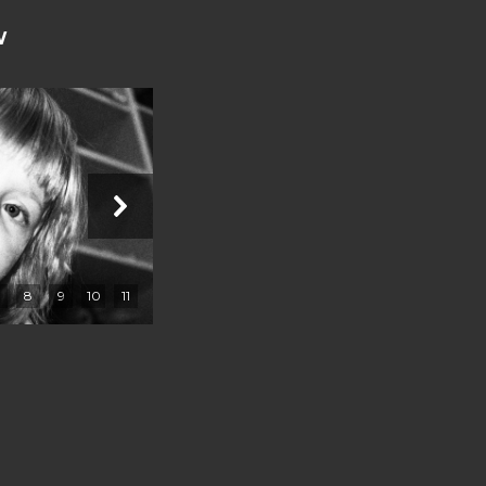
W
8
9
10
11