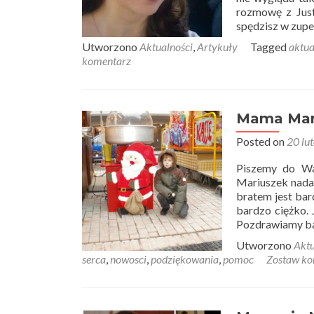
rozmowę z Just
spędzisz w zupe
Utworzono
Aktualności
,
Artykuły
Tagged
aktua
komentarz
Mama Mar
Posted on
20 lu
Piszemy do Wa
Mariuszek nadal
bratem jest bar
bardzo ciężko. 
Pozdrawiamy b
Utworzono
Aktu
serca
,
nowosci
,
podziękowania
,
pomoc
Zostaw ko