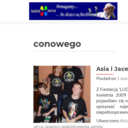
conowego
Asia i Jac
Posted on
1 mar
Z Fundacją 'LUD
kwietnia 2009
pojawiłam się 
opisywać naj
niepełnosprawno
Utworzono
Aktu
serca
,
nowosci
,
podziękowania
,
pomoc