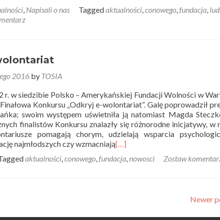
alności
,
Napisali o nas
Tagged
aktualności
,
conowego
,
fundacja
,
lud
mentarz
olontariat
tego 2016
by
TOSIA
2 r. w siedzibie Polsko – Amerykańskiej Fundacji Wolności w Wa
 Finałowa Konkursu „Odkryj e-wolontariat”. Galę poprowadził pr
ńka; swoim występem uświetniła ją natomiast Magda Steczk
ych finalistów Konkursu znalazły się różnorodne inicjatywy, w
ntariusze pomagają chorym, udzielają wsparcia psychologic
ację najmłodszych czy wzmacniają
[…]
Tagged
aktualności
,
conowego
,
fundacja
,
nowosci
Zostaw komentar
Newer p