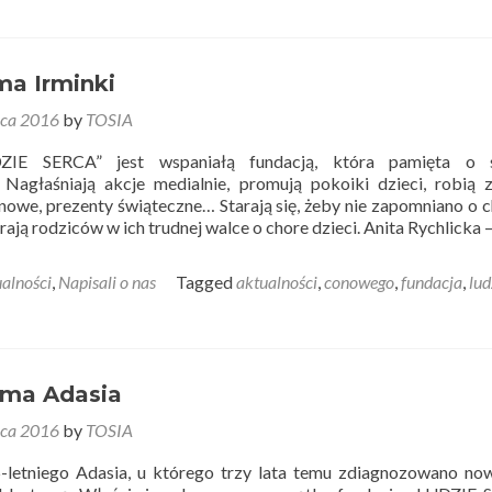
ma Irminki
ca 2016
by
TOSIA
ZIE SERCA” jest wspaniałą fundacją, która pamięta o 
Nagłaśniają akcje medialnie, promują pokoiki dzieci, robią z
nowe, prezenty świąteczne… Starają się, żeby nie zapomniano o 
rają rodziców w ich trudnej walce o chore dzieci. Anita Rychlicka
alności
,
Napisali o nas
Tagged
aktualności
,
conowego
,
fundacja
,
lud
ma Adasia
ca 2016
by
TOSIA
letniego Adasia, u którego trzy lata temu zdiagnozowano no