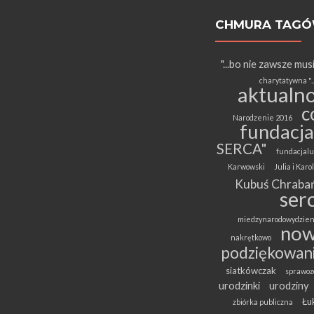
CHMURA TAG
"...bo nie zawsze mus
charytatywna "..
aktualno
c
Narodzenie 2016
fundacja
SERCA"
fundacjalu
Karwowski
Julia i Kar
Kubuś Chrabań
ser
miedzynarodowydzien
now
nakrętkowo
podziękowan
siatkówczak
sprawoz
urodzinki
urodziny
Łuk
zbiórka publiczna