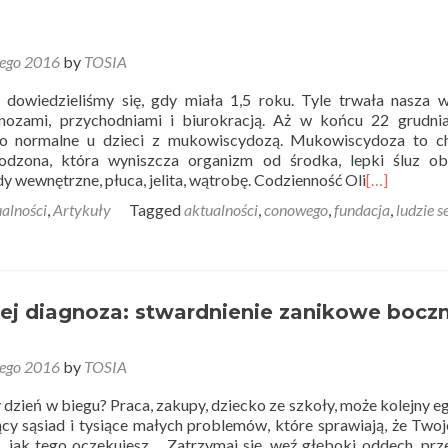
tego 2016
by
TOSIA
 dowiedzieliśmy się, gdy miała 1,5 roku. Tyle trwała nasza 
gnozami, przychodniami i biurokracją. Aż w końcu 22 grudni
To normalne u dzieci z mukowiscydozą. Mukowiscydoza to c
odzona, która wyniszcza organizm od środka, lepki śluz obl
y wewnętrzne, płuca, jelita, wątrobę. Codzienność Oli
[…]
alności
,
Artykuły
Tagged
aktualności
,
conowego
,
fundacja
,
ludzie s
Jej diagnoza: stwardnienie zanikowe bocz
tego 2016
by
TOSIA
 dzień w biegu? Praca, zakupy, dziecko ze szkoły, może kolejny e
y sąsiad i tysiące małych problemów, które sprawiają, że Twoj
, jak tego oczekujesz… Zatrzymaj się, weź głęboki oddech, prz