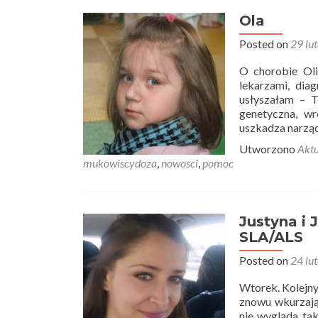
Ola
Posted on
29 lu
O chorobie Oli
lekarzami, dia
usłyszałam – 
genetyczna, wr
uszkadza narząd
Utworzono
Aktu
mukowiscydoza
,
nowosci
,
pomoc
Justyna i 
SLA/ALS
Posted on
24 lu
Wtorek. Kolejny
znowu wkurzając
nie wygląda tak