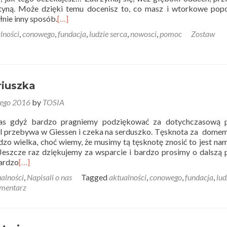
yną. Może dzięki temu docenisz to, co masz i wtorkowe popo
łnie inny sposób.
[…]
lności
,
conowego
,
fundacja
,
ludzie serca
,
nowosci
,
pomoc
Zostaw
iuszka
tego 2016
by
TOSIA
s gdyż bardzo pragniemy podziękować za dotychczasową 
 przebywa w Giessen i czeka na serduszko. Tęsknota za domem,
dzo wielka, choć wiemy, że musimy tą tęsknotę znosić to jest na
Jeszcze raz dziękujemy za wsparcie i bardzo prosimy o dalszą
ardzo
[…]
alności
,
Napisali o nas
Tagged
aktualności
,
conowego
,
fundacja
,
lud
mentarz