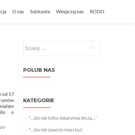
cja
O nas
Subkonta
Wesprzyj nas
RODO
Szukaj:
POLUB NAS
e od 17
 synów
KATEGORIE
 miałam
ziło o
"…bo nie tylko lekarstwa leczą…'
zie
"…bo nie zawsze musi być