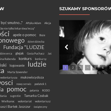
ÓW
SZUKAMY SPONSORÓ
i być smutno..."
Aftyka Adam
Akcja
.bo nie tylko lekarstwa leczą"
ści
apele o pomoc
Boże
onowego
dzień dziecka
Fundacja "LUDZIE
glejak
dzieserca
Gosia Puchacz
Jaś
konkurs
olina Rabenda
konkursy
ludzie
ski
logowanie
1
2
3
4
5
6
7
ca
Marta Szwonder
mukowiscydoza
wolontariusza
osci
nowy serwis
podatek 1
pomoc
ia
pytania
RODO
Tamarka Czubak
dania
sugestie
Wielkanoc
wolontariat
wolontariusz
asz i Bartek Jaszczur
świąteczny