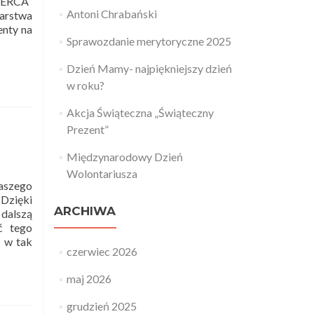
SERCA”
Antoni Chrabański
karstwa
enty na
Sprawozdanie merytoryczne 2025
Dzień Mamy- najpiękniejszy dzień
w roku?
Akcja Świąteczna „Świąteczny
Prezent”
Międzynarodowy Dzień
Wolontariusza
naszego
Dzięki
ARCHIWA
dalszą
ć tego
e w tak
czerwiec 2026
maj 2026
grudzień 2025