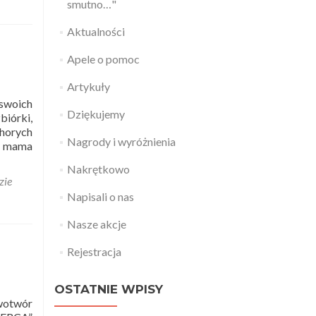
smutno…"
Aktualności
Apele o pomoc
Artykuły
swoich
Dziękujemy
biórki,
chorych
Nagrody i wyróżnienia
 – mama
Nakrętkowo
zie
Napisali o nas
Nasze akcje
Rejestracja
OSTATNIE WPISY
wotwór