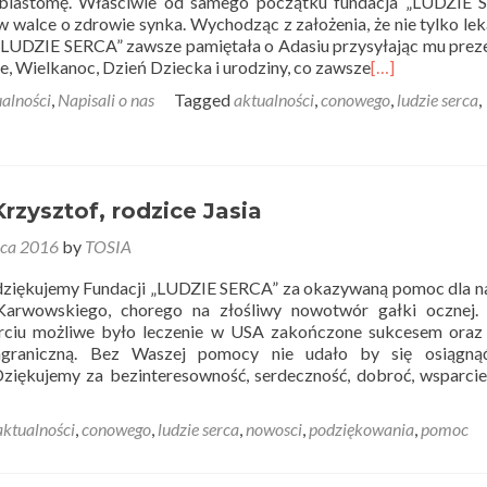
oblastomę. Właściwie od samego początku fundacja „LUDZIE 
w walce o zdrowie synka. Wychodząc z założenia, że nie tylko le
„LUDZIE SERCA” zawsze pamiętała o Adasiu przysyłając mu prez
, Wielkanoc, Dzień Dziecka i urodziny, co zawsze
[…]
alności
,
Napisali o nas
Tagged
aktualności
,
conowego
,
ludzie serca
,
Krzysztof, rodzice Jasia
ca 2016
by
TOSIA
 dziękujemy Fundacji „LUDZIE SERCA” za okazywaną pomoc dla 
Karwowskiego, chorego na złośliwy nowotwór gałki ocznej. 
ciu możliwe było leczenie w USA zakończone sukcesem oraz 
agraniczną. Bez Waszej pomocy nie udało by się osiągną
Dziękujemy za bezinteresowność, serdeczność, dobroć, wsparci
aktualności
,
conowego
,
ludzie serca
,
nowosci
,
podziękowania
,
pomoc