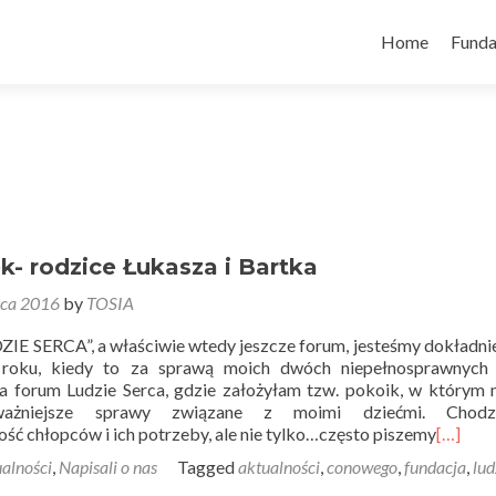
Skip
to
Home
Funda
content
ek- rodzice Łukasza i Bartka
ca 2016
by
TOSIA
ZIE SERCA”, a właściwie wtedy jeszcze forum, jesteśmy dokładni
 roku, kiedy to za sprawą moich dwóch niepełnosprawnych
na forum Ludzie Serca, gdzie założyłam tzw. pokoik, w którym
ważniejsze sprawy związane z moimi dziećmi. Chod
ść chłopców i ich potrzeby, ale nie tylko…często piszemy
[…]
alności
,
Napisali o nas
Tagged
aktualności
,
conowego
,
fundacja
,
lud