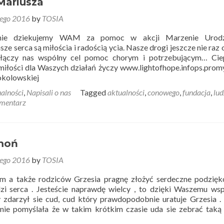
Mariusza
tego 2016
by
TOSIA
cznie dziekujemy WAM za pomoc w akcji Marzenie Urod
 serca są miłościa i radością ycia. Nasze drogi jeszcze nie raz o
 łączy nas wspólny cel pomoc chorym i potrzebującym… Ciep
miłości dla Waszych działań życzy www.lightofhope.infops.prom
Sokolowskiej
alności
,
Napisali o nas
Tagged
aktualności
,
conowego
,
fundacja
,
lud
mentarz
moń
tego 2016
by
TOSIA
m a także rodziców Grzesia pragnę złożyć serdeczne podzięk
dzi serca . Jesteście naprawdę wielcy , to dzięki Waszemu wsp
zdarzył sie cud, cud który prawdopodobnie uratuje Grzesia 
nie pomyślała że w takim krótkim czasie uda sie zebrać taką