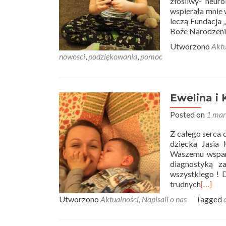
złośliwy- neur
wspierała mnie 
leczą Fundacja 
Boże Narodzenie
Utworzono
Aktu
nowosci
,
podziękowania
,
pomoc
Ewelina i 
Posted on
1 mar
Z całego serca
dziecka Jasia 
Waszemu wspar
diagnostyką z
wszystkiego ! 
trudnych
[…]
Utworzono
Aktualności
,
Napisali o nas
Tagged