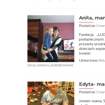
Anita, ma
Posted on
1 mar
Fundacja „LUD
podopiecznych. 
prezenty urodzi
dzieciach, wspie
Irminki
Utworzono
Aktu
serca
,
nowosci
,
podziękowania
Edyta- ma
Posted on
1 mar
Jestem mamą 5-