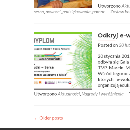
Utworzono
Aktu
serca
,
nowosci
,
podziękowania
,
pomoc
Zostaw ko
Odkryj e-w
Posted on
20 lu
20 stycznia 201
odbyła się Gala
TVP Marcin Ma
Wśród tegoroczn
których e-wolo
organizują eduk
Utworzono
Aktualności
,
Nagrody i wyróżnienia
Posts
←
Older posts
navigation