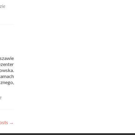
zie
rszawie
ezenter
owska.
 ramach
znego,
z
osts
→