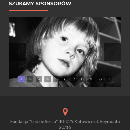
SZUKAMY SPONSORÓW
1
2
3
4
5
6
7
8
9
10
11
Fundacja "Ludzie Serca" 40-029 Katowice ul. Reymonta
20/16