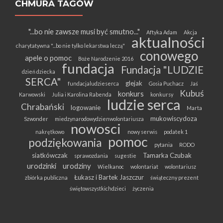
CHMURA TAGÓW
"...bo nie zawsze musi być smutno..."
Aftyka Adam
Akcja
aktualności
charytatywna "...bo nie tylko lekarstwa leczą"
conowego
apele o pomoc
Boże Narodzenie 2016
fundacja
Fundacja "LUDZIE
dzień dziecka
SERCA"
glejak
fundacjaludzieserca
Gosia Puchacz
Jaś
Kubuś
konkurs
Karwowski
Julia i Karolina Rabenda
konkursy
ludzie serca
Chrabański
logowanie
Marta
mukowiscydoza
Szwonder
miedzynarodowydzienwolontariusza
nowosci
nakrętkowo
nowy serwis
podatek 1
pomoc
podziękowania
pytania
RODO
siatkówczak
Tamarka Czubak
sprawozdania
sugestie
urodzinki
urodziny
Wielkanoc
wolontariat
wolontariusz
Łukasz i Bartek Jaszczur
zbiórka publiczna
świąteczny prezent
świętowszystkichdzieci
życzenia