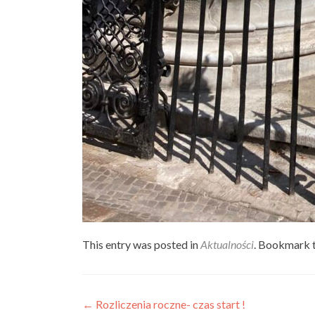
This entry was posted in
Aktualności
. Bookmark 
Post
←
Rozliczenia roczne- czas start !