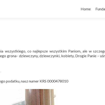
Skip
to
Home
Funda
content
a wszystkiego, co najlepsze wszystkim Paniom, ale w szczeg
go grona- dziewczyny, dziewczynki, kobiety, Drogie Panie – uś
.
zego podatku, nasz numer KRS 0000478010