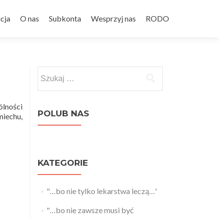
cja
O nas
Subkonta
Wesprzyj nas
RODO
Szukaj:
ólności
POLUB NAS
miechu,
KATEGORIE
"…bo nie tylko lekarstwa leczą…'
"…bo nie zawsze musi być