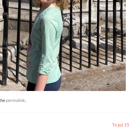
the
permalink
.
To już 15