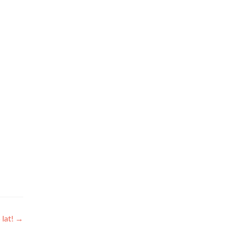
 lat!
→