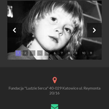
1
2
3
4
5
6
7
8
9
10
11
Fundacja "Ludzie Serca" 40-029 Katowice ul. Reymonta
20/16