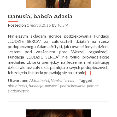
Danusia, babcia Adasia
Posted on
1 marca 2016
by
TOSIA
Niniejszym składam gorące podziękowania Fundacji
„LUDZIE SERCA” za całokształt działań na rzecz
podopiecznego Adama Aftyki, jak również innych dzieci.
Jestem pod wrażeniem prac Waszej organizacji.
Fundacja „LUDZIE SERCA” nie tylko prowadziakcje
medialne, zbiórki pieniędzy na leczenie i rehabilitację
dzieci, ale też cały czas pamięta o swych podopiecznych.
Ich zdjęcia i historia pojawiają się na stronie
[…]
Utworzono
Aktualności
,
Napisali o nas
Tagged
aktualności
,
fundacja
,
nowosci
,
podziękowania
,
pomoc
,
siatkówczak