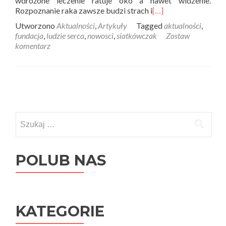
wdrożone leczenie ratuje oko a nawet widzenie.
Rozpoznanie raka zawsze budzi strach i
[…]
Utworzono
Aktualności
,
Artykuły
Tagged
aktualności
,
fundacja
,
ludzie serca
,
nowosci
,
siatkówczak
Zostaw
komentarz
Posts
navigation
Szukaj:
POLUB NAS
KATEGORIE