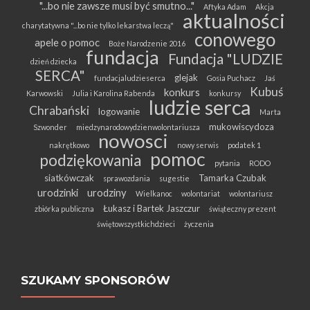
"...bo nie zawsze musi być smutno..."
Aftyka Adam
Akcja
aktualności
charytatywna "...bo nie tylko lekarstwa leczą"
conowego
apele o pomoc
Boże Narodzenie 2016
fundacja
Fundacja "LUDZIE
dzień dziecka
SERCA"
glejak
fundacjaludzieserca
Gosia Puchacz
Jaś
Kubuś
konkurs
Karwowski
Julia i Karolina Rabenda
konkursy
ludzie serca
Chrabański
logowanie
Marta
mukowiscydoza
Szwonder
miedzynarodowydzienwolontariusza
nowosci
nakrętkowo
nowy serwis
podatek 1
pomoc
podziękowania
pytania
RODO
siatkówczak
Tamarka Czubak
sprawozdania
sugestie
urodzinki
urodziny
Wielkanoc
wolontariat
wolontariusz
Łukasz i Bartek Jaszczur
zbiórka publiczna
świąteczny prezent
świętowszystkichdzieci
życzenia
SZUKAMY SPONSORÓW