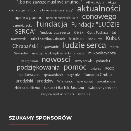
"...bo nie zawsze musi być smutno..."
Aftyka Adam
Akcja
aktualności
charytatywna "...bo nie tylko lekarstwa leczą"
conowego
apele o pomoc
Boże Narodzenie 2016
fundacja
Fundacja "LUDZIE
dzień dziecka
SERCA"
glejak
fundacjaludzieserca
Gosia Puchacz
Jaś
Kubuś
konkurs
Karwowski
Julia i Karolina Rabenda
konkursy
ludzie serca
Chrabański
logowanie
Marta
mukowiscydoza
Szwonder
miedzynarodowydzienwolontariusza
nowosci
nakrętkowo
nowy serwis
podatek 1
pomoc
podziękowania
pytania
RODO
siatkówczak
Tamarka Czubak
sprawozdania
sugestie
urodzinki
urodziny
Wielkanoc
wolontariat
wolontariusz
Łukasz i Bartek Jaszczur
zbiórka publiczna
świąteczny prezent
świętowszystkichdzieci
życzenia
SZUKAMY SPONSORÓW