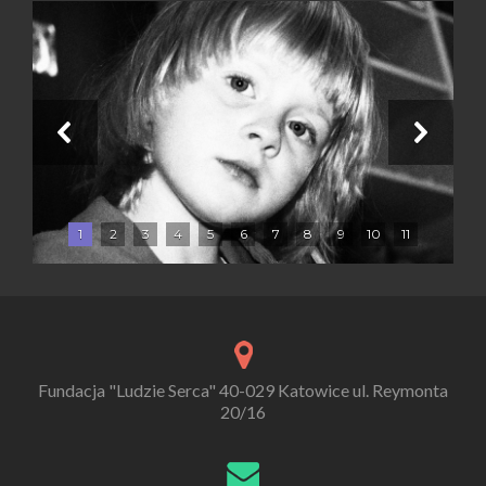
1
2
3
4
5
6
7
8
9
10
11
Fundacja "Ludzie Serca" 40-029 Katowice ul. Reymonta
20/16