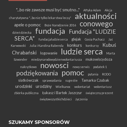
"...bo nie zawsze musi być smutno..."
Aftyka Adam
Akcja
aktualności
charytatywna "...bo nie tylko lekarstwa leczą"
conowego
apele o pomoc
Boże Narodzenie 2016
fundacja
Fundacja "LUDZIE
dzień dziecka
SERCA"
glejak
fundacjaludzieserca
Gosia Puchacz
Jaś
Kubuś
konkurs
Karwowski
Julia i Karolina Rabenda
konkursy
ludzie serca
Chrabański
logowanie
Marta
mukowiscydoza
Szwonder
miedzynarodowydzienwolontariusza
nowosci
nakrętkowo
nowy serwis
podatek 1
pomoc
podziękowania
pytania
RODO
siatkówczak
Tamarka Czubak
sprawozdania
sugestie
urodzinki
urodziny
Wielkanoc
wolontariat
wolontariusz
Łukasz i Bartek Jaszczur
zbiórka publiczna
świąteczny prezent
świętowszystkichdzieci
życzenia
SZUKAMY SPONSORÓW