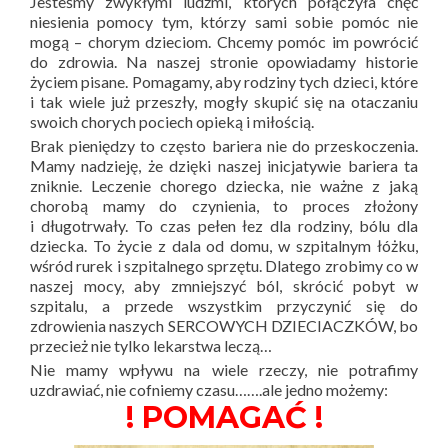
Jesteśmy zwykłymi ludźmi, których połączyła chęć
niesienia pomocy tym, którzy sami sobie pomóc nie
mogą – chorym dzieciom. Chcemy pomóc im powrócić
do zdrowia. Na naszej stronie opowiadamy historie
życiem pisane. Pomagamy, aby rodziny tych dzieci, które
i tak wiele już przeszły, mogły skupić się na otaczaniu
swoich chorych pociech opieką i miłością.
Brak pieniędzy to często bariera nie do przeskoczenia.
Mamy nadzieję, że dzięki naszej inicjatywie bariera ta
zniknie. Leczenie chorego dziecka, nie ważne z jaką
chorobą mamy do czynienia, to proces złożony
i długotrwały. To czas pełen łez dla rodziny, bólu dla
dziecka. To życie z dala od domu, w szpitalnym łóżku,
wśród rurek i szpitalnego sprzętu. Dlatego zrobimy co w
naszej mocy, aby zmniejszyć ból, skrócić pobyt w
szpitalu, a przede wszystkim przyczynić się do
zdrowienia naszych SERCOWYCH DZIECIACZKÓW, bo
przecież nie tylko lekarstwa leczą…
Nie mamy wpływu na wiele rzeczy, nie potrafimy
uzdrawiać, nie cofniemy czasu…….ale jedno możemy:
! POMAGAĆ !