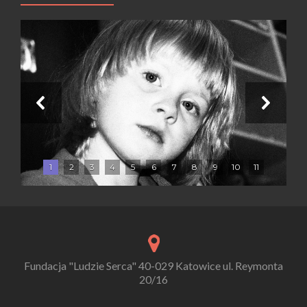
1
2
3
4
5
6
7
8
9
10
11
Fundacja "Ludzie Serca" 40-029 Katowice ul. Reymonta
20/16