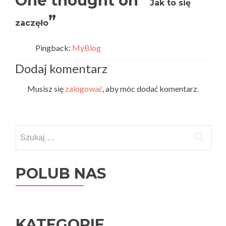
One thought on “
Jak to się
”
zaczęło
Pingback:
MyBlog
Dodaj komentarz
Musisz się
zalogować
, aby móc dodać komentarz.
Szukaj:
POLUB NAS
KATEGORIE