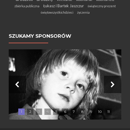
Łukasz i Bartek Jaszczur
zbiórka publiczna
świąteczny prezent
świętowszystkichdzieci
życzenia
SZUKAMY SPONSORÓW
1
2
3
4
5
6
7
8
9
10
11