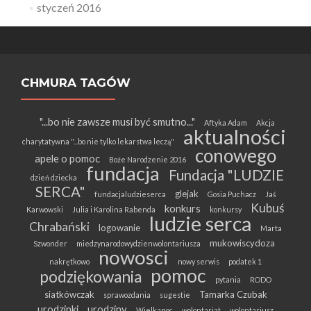
styczeń 2016
CHMURA TAGÓW
"...bo nie zawsze musi być smutno..."
Aftyka Adam
Akcja
aktualności
charytatywna "...bo nie tylko lekarstwa leczą"
conowego
apele o pomoc
Boże Narodzenie 2016
fundacja
Fundacja "LUDZIE
dzień dziecka
SERCA"
glejak
fundacjaludzieserca
Gosia Puchacz
Jaś
Kubuś
konkurs
Karwowski
Julia i Karolina Rabenda
konkursy
ludzie serca
Chrabański
logowanie
Marta
mukowiscydoza
Szwonder
miedzynarodowydzienwolontariusza
nowosci
nakrętkowo
nowy serwis
podatek 1
pomoc
podziękowania
pytania
RODO
siatkówczak
Tamarka Czubak
sprawozdania
sugestie
urodzinki
urodziny
Wielkanoc
wolontariat
wolontariusz