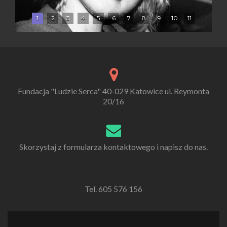
1
2
3
4
5
6
7
8
9
10
11
Fundacja "Ludzie Serca" 40-029 Katowice ul. Reymonta
20/16
Skorzystaj z formularza kontaktowego i napisz do nas.
Tel. 605 576 156