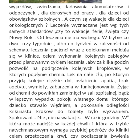
wyjazdów, zwiedzania, ładowania akumulatorów i
odpoczynek , dla dorosłych od pracy , dla dzieci od
obowiązków szkolnych . A czym są wakacje dla dzieci
onkologicznych ? Leczenie wyznaczane jest wg tych
samych standardów ,czy to wakacje, ferie, święta czy
Nowy Rok . Od leczenia nie ma wolnego. W trybie co
dwa- trzy tygodnie , albo co tydzień w zależności od
schematu leczenia, pacjenci wraz z opiekunami meldują
się w klinice, celem wykonania kolejnych zabiegów
przed planowanym cyklem leczenia , aby za kilka godzin
pozwolić na podłączenie kolejnych kroplówek, w
których popłynie chemia. Lek na całe zło, po którym
przyjdą kolejne ciężkie dni, osłabienie, apatia, brak
apetytu, wymioty, zaburzenia w funkcjonowaniu. Żyjąc
od chemii do powikłań zamknięci w sali szpitalnej, bądź
w lepszym wypadku pokoju własnego domu, którego
dziecko stawało więźniem, a pokonanie odległości
kilkunastu kroków do toalety było wyzwaniem.
Spakowani… Nie , nie na wakacje…. W razie godziny „W”
która może nadejść w każdej chwili i która w trybie
natychmiastowym wymaga szybkiej podróży do kliniki
celem przetoczenia krwi, czy podłączenia żywienia