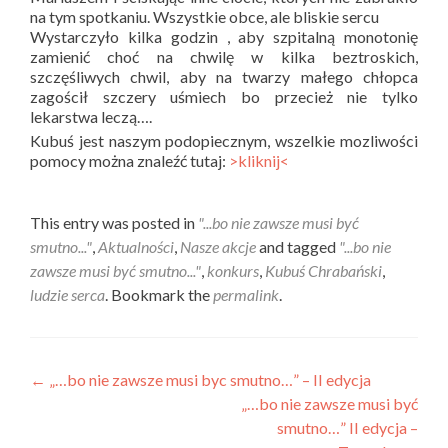
na tym spotkaniu. Wszystkie obce, ale bliskie sercu
Wystarczyło kilka godzin , aby szpitalną monotonię
zamienić choć na chwilę w kilka beztroskich,
szczęśliwych chwil, aby na twarzy małego chłopca
zagościł szczery uśmiech bo przecież nie tylko
lekarstwa leczą….
Kubuś jest naszym podopiecznym, wszelkie mozliwości
pomocy można znaleźć tutaj:
>kliknij<
This entry was posted in
"...bo nie zawsze musi być
smutno..."
,
Aktualności
,
Nasze akcje
and tagged
"...bo nie
zawsze musi być smutno..."
,
konkurs
,
Kubuś Chrabański
,
ludzie serca
. Bookmark the
permalink
.
Post
←
„…bo nie zawsze musi byc smutno…” – II edycja
„…bo nie zawsze musi być
navigation
smutno…” II edycja –