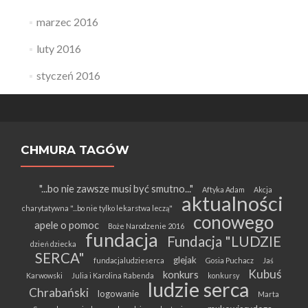
marzec 2016
luty 2016
styczeń 2016
CHMURA TAGÓW
"...bo nie zawsze musi być smutno..."
Aftyka Adam
Akcja
aktualności
charytatywna "...bo nie tylko lekarstwa leczą"
conowego
apele o pomoc
Boże Narodzenie 2016
fundacja
Fundacja "LUDZIE
dzień dziecka
SERCA"
glejak
fundacjaludzieserca
Gosia Puchacz
Jaś
Kubuś
konkurs
Karwowski
Julia i Karolina Rabenda
konkursy
ludzie serca
Chrabański
logowanie
Marta