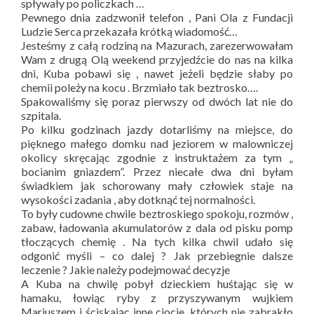
spływały po policzkach …
Pewnego dnia zadzwonił telefon , Pani Ola z Fundacji
Ludzie Serca przekazała krótką wiadomość…
Jesteśmy z całą rodziną na Mazurach, zarezerwowałam
Wam z drugą Olą weekend przyjedźcie do nas na kilka
dni, Kuba pobawi się , nawet jeżeli będzie słaby po
chemii poleży na kocu . Brzmiało tak beztrosko….
Spakowaliśmy się poraz pierwszy od dwóch lat nie do
szpitala.
Po kilku godzinach jazdy dotarliśmy na miejsce, do
pięknego małego domku nad jeziorem w malowniczej
okolicy skręcając zgodnie z instruktażem za tym „
bocianim gniazdem”. Przez niecałe dwa dni byłam
świadkiem jak schorowany mały człowiek staje na
wysokości zadania , aby dotknąć tej normalności.
To były cudowne chwile beztroskiego spokoju, rozmów ,
zabaw, ładowania akumulatorów z dala od pisku pomp
tłoczących chemię . Na tych kilka chwil udało się
odgonić myśli – co dalej ? Jak przebiegnie dalsze
leczenie ? Jakie należy podejmować decyzje
A Kuba na chwilę pobył dzieckiem huśtając się w
hamaku, łowiąc ryby z przyszywanym wujkiem
Mariuszem i ściskając inne ciocie, których nie zabrakło