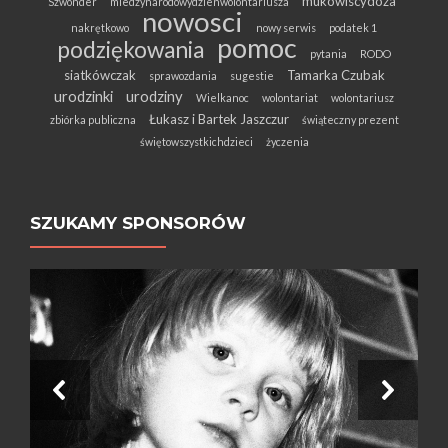
mukowiscydoza
Szwonder
miedzynarodowydzienwolontariusza
nowosci
nakrętkowo
nowy serwis
podatek 1
pomoc
podziękowania
pytania
RODO
siatkówczak
Tamarka Czubak
sprawozdania
sugestie
urodzinki
urodziny
Wielkanoc
wolontariat
wolontariusz
Łukasz i Bartek Jaszczur
zbiórka publiczna
świąteczny prezent
świętowszystkichdzieci
życzenia
SZUKAMY SPONSORÓW