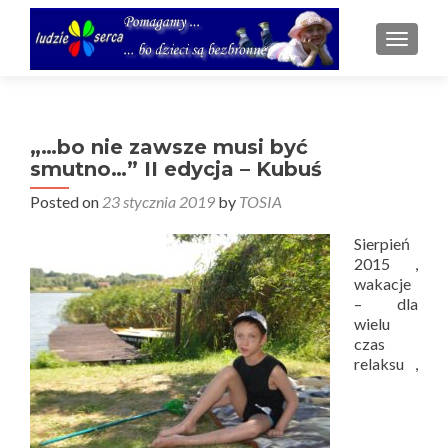
TOGGL
„…bo nie zawsze musi być
smutno…” II edycja – Kubuś
Posted on
23 stycznia 2019
by
TOSIA
Sierpień
2015 ,
wakacje
– dla
wielu
czas
relaksu ,