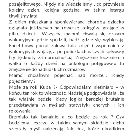
pozajelitowego. Nigdy nie wiedzieliśmy , co przyniesie
kolejny dzień, kolejna godzina. W takim letargu
tkwiliśmy lata
Z okien mieszkania sponiewierane chorobą dziecko
oglądało jeżdżących na rowerze kolegów, grające w
piłkę dzieci . Wszyscy znajomi chwalą się czasem
wakacyjnym gdzie spędzili, bądź gdzie się wybierają.
Facebbowy portal zalewa fala zdjęć i wspomnień z
wakacyjnych wojaży, a po policzkach naszych spływały
łzy tęsknoty za normalnością. Zmęczenie leczeniem i
walka o każdy dzień na onkologii potęgowało to
zmęczenie do nadludzkich rozmiarów.
Mamo chciałbym pojechać nad morze… Kiedy
pojedziemy ?
Może za rok Kuba ?- Odpowiadałam nieśmiało – w
końcu ten rok to wieczność. Nadzieja podpowiadała , że
tak właśnie będzie, kiedy logika bardziej brutalnie
przedstawiała w myślach statystyki chorych i ich
rokowania.
Brzmiało tak banalnie, a co będzie za rok ? Czy
będziemy jeszcze w takim samym składzie- cicho
szeptały myśli nakręcają falę łez, które ukradkiem