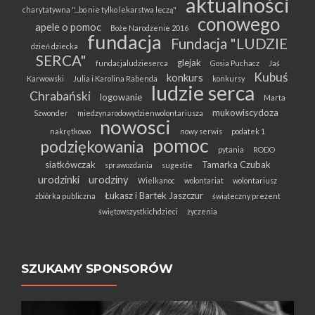
aktualności
charytatywna "...bo nie tylko lekarstwa leczą"
conowego
apele o pomoc
Boże Narodzenie 2016
fundacja
Fundacja "LUDZIE
dzień dziecka
SERCA"
glejak
fundacjaludzieserca
Gosia Puchacz
Jaś
Kubuś
konkurs
Karwowski
Julia i Karolina Rabenda
konkursy
ludzie serca
Chrabański
logowanie
Marta
mukowiscydoza
Szwonder
miedzynarodowydzienwolontariusza
nowosci
nakrętkowo
nowy serwis
podatek 1
pomoc
podziękowania
pytania
RODO
siatkówczak
Tamarka Czubak
sprawozdania
sugestie
urodzinki
urodziny
Wielkanoc
wolontariat
wolontariusz
Łukasz i Bartek Jaszczur
zbiórka publiczna
świąteczny prezent
świętowszystkichdzieci
życzenia
SZUKAMY SPONSORÓW