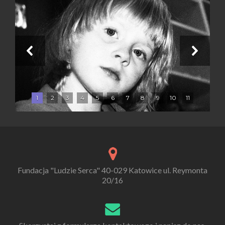
1
2
3
4
5
6
7
8
9
10
11
Fundacja "Ludzie Serca" 40-029 Katowice ul. Reymonta
20/16