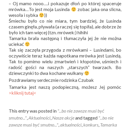
– Oj mamo nooo….i pokazuje dłoń po której spaceruje
mrówka…To jest moja Lusinda
zobac jaka ona slicna,
wesoła i sybka
))
Śmiechu było co nie miara, tym bardziej, że Lusinda
czasem ginęła, pływała (a raczej się topiła), ale dobrze że
było ich tam więcej (tzn. mrówek:) hihihi
Tamarka brała następną i tłumaczyła jej że nie można
uciekać
Tak się zaczęła przygoda z mrówkami – Lusindami, bo
oczywiście teraz każda napotkana mrówka jest Lusindą.
Tak to pomimo wielu zmartwień i kłopotów, uśmiech i
radość gości na naszych „starszych” twarzach. Bo
dziewczynki to dwa kochane wulkany
Pozdrawiamy serdecznie rodzinka Czubak
Tamarka jest naszą podopieczną, możesz Jej pomóc
>kliknij tutaj<
This entry was posted in
"...bo nie zawsze musi być
smutno..."
,
Aktualności
,
Nasze akcje
and tagged
"...bo nie
zawsze musi być smutno..."
,
aktualności
,
konkurs
,
Tamarka