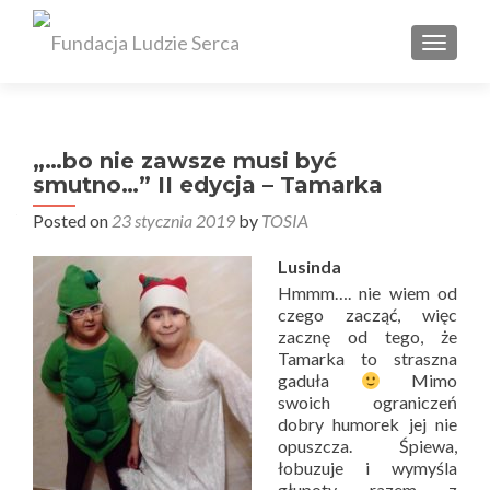
TOGGL
„…bo nie zawsze musi być
smutno…” II edycja – Tamarka
Posted on
23 stycznia 2019
by
TOSIA
Lusinda
Hmmm…. nie wiem od
czego zacząć, więc
zacznę od tego, że
Tamarka to straszna
gaduła
Mimo
swoich ograniczeń
dobry humorek jej nie
opuszcza. Śpiewa,
łobuzuje i wymyśla
głupoty razem z