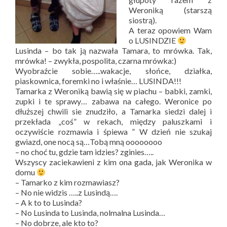
Weroniką (starszą
siostrą).
A teraz opowiem Wam
o LUSINDZIE
Lusinda – bo tak ją nazwała Tamara, to mrówka. Tak,
mrówka! – zwykła, pospolita, czarna mrówka:)
Wyobraźcie sobie…..wakacje, słońce, działka,
piaskownica, foremki no i właśnie… LUSINDA!!!
Tamarka z Weroniką bawią się w piachu – babki, zamki,
zupki i te sprawy… zabawa na całego. Weronice po
dłuższej chwili sie znudziło, a Tamarka siedzi dalej i
przekłada „coś” w rekach, między paluszkami i
oczywiście rozmawia i śpiewa ” W dzień nie szukaj
gwiazd, one nocą są…Tobą mną oooooooo
– no choć tu, gdzie tam idzies? zginies…..
Wszyscy zaciekawieni z kim ona gada, jak Weronika w
domu
– Tamarko z kim rozmawiasz?
– No nie widzis …..z Lusindą….
– A k to to Lusinda?
– No Lusinda to Lusinda, nolmalna Lusinda…
– No dobrze, ale kto to?