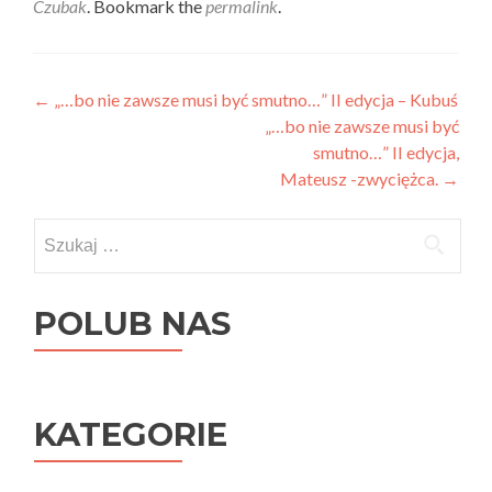
Czubak
. Bookmark the
permalink
.
Post
←
„…bo nie zawsze musi być smutno…” II edycja – Kubuś
„…bo nie zawsze musi być
navigation
smutno…” II edycja,
Mateusz -zwyciężca.
→
Szukaj:
POLUB NAS
KATEGORIE