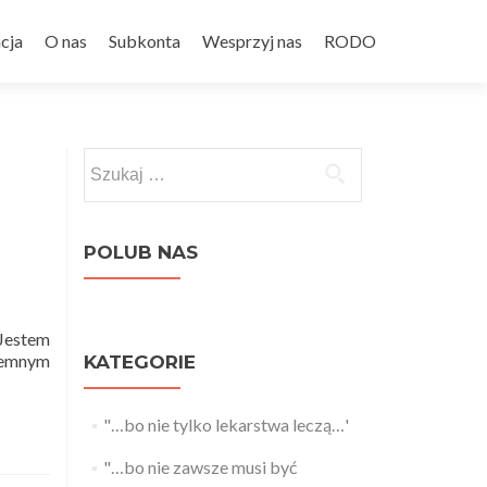
cja
O nas
Subkonta
Wesprzyj nas
RODO
Szukaj:
POLUB NAS
 Jestem
jemnym
KATEGORIE
"…bo nie tylko lekarstwa leczą…'
"…bo nie zawsze musi być