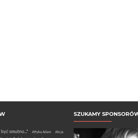
ÓW
SZUKAMY SPONSORÓ
i być smutno..."
Aftyka Adam
Akcja