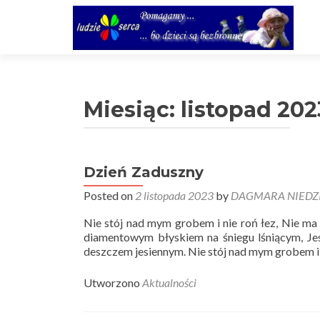
Miesiąc:
listopad 202
Dzień Zaduszny
Posted on
2 listopada 2023
by
DAGMARA NIEDZ
Nie stój nad mym grobem i nie roń łez, Nie ma
diamentowym błyskiem na śniegu lśniącym, J
deszczem jesiennym. Nie stój nad mym grobem i n
Utworzono
Aktualności