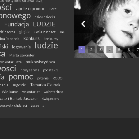
.bo nie tylko lekarstwa leczą"
ści
apele o pomoc
Boże
onowego
dzień dziecka
Fundacja "LUDZIE
glejak
dzieserca
Gosia Puchacz
Jaś
konkurs
olina Rabenda
konkursy
ludzie
ski
logowanie
1
2
3
4
5
6
7
ca
Marta Szwonder
mukowiscydoza
wolontariusza
osci
nowy serwis
podatek 1
pomoc
ia
pytania
RODO
Tamarka Czubak
dania
sugestie
Wielkanoc
wolontariat
wolontariusz
asz i Bartek Jaszczur
świąteczny
owszystkichdzieci
życzenia