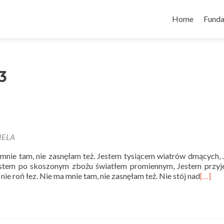
Skip
to
Home
Funda
content
3
IELA
 mnie tam, nie zasnęłam też. Jestem tysiącem wiatrów dmących,
estem po skoszonym zbożu światłem promiennym, Jestem przy
ie roń łez. Nie ma mnie tam, nie zasnęłam też. Nie stój nad
[…]