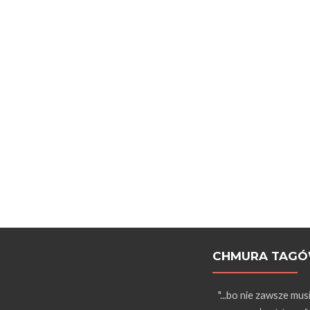
CHMURA TAG
"...bo nie zawsze mus