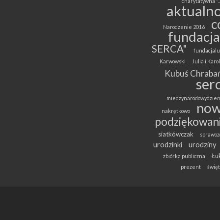
charytatywna "..
aktualno
c
Narodzenie 2016
fundacja
SERCA"
fundacjalu
Karwowski
Julia i Kar
Kubuś Chrabań
ser
miedzynarodowydzien
now
nakrętkowo
podziękowan
siatkówczak
sprawoz
urodzinki
urodziny
Łuk
zbiórka publiczna
prezent
święt