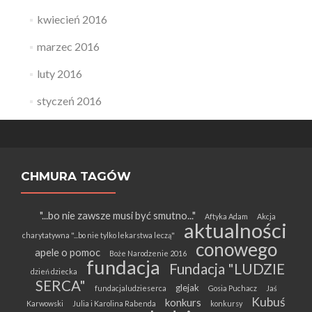
kwiecień 2016
marzec 2016
luty 2016
styczeń 2016
CHMURA TAGÓW
"...bo nie zawsze musi być smutno..."
Aftyka Adam
Akcja
aktualności
charytatywna "...bo nie tylko lekarstwa leczą"
conowego
apele o pomoc
Boże Narodzenie 2016
fundacja
Fundacja "LUDZIE
dzień dziecka
SERCA"
glejak
fundacjaludzieserca
Gosia Puchacz
Jaś
Kubuś
konkurs
Karwowski
Julia i Karolina Rabenda
konkursy