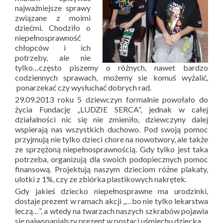
najważniejsze sprawy
związane z moimi
dziećmi. Chodziło o
niepełnosprawność
chłopców i ich
potrzeby, ale nie
tylko…często piszemy o różnych, nawet bardzo
codziennych sprawach, możemy sie komuś wyżalić,
ponarzekać czy wysłuchać dobrych rad.
29.09.2013 roku 5 dziewczyn formalnie powołało do
życia Fundację „LUDZIE SERCA”, jednak w całej
działalności nic się nie zmieniło, dziewczyny dalej
wspierają nas wszystkich duchowo. Pod swoją pomoc
przyjmują nie tylko dzieci chore na nowotwory, ale także
ze sprzężoną niepełnosprawnością. Gdy tylko jest taka
potrzeba, organizują dla swoich podopiecznych pomoc
finansową. Projektują naszym dzieciom różne plakaty,
ulotki z 1%, czy ze zbiórka plastikowych nakrętek.
Gdy jakieś dziecko niepełnosprawne ma urodzinki,
dostaje prezent w ramach akcji „…bo nie tylko lekarstwa
leczą…”, a wtedy na twarzach naszych szkrabów pojawia
się najwspanialszy prezent w postaci uśmiechu dziecka.