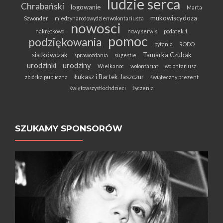
ludzie serca
Chrabański
logowanie
Marta
mukowiscydoza
Szwonder
miedzynarodowydzienwolontariusza
nowosci
nakrętkowo
nowy serwis
podatek 1
pomoc
podziękowania
pytania
RODO
siatkówczak
Tamarka Czubak
sprawozdania
sugestie
urodzinki
urodziny
Wielkanoc
wolontariat
wolontariusz
Łukasz i Bartek Jaszczur
zbiórka publiczna
świąteczny prezent
świętowszystkichdzieci
życzenia
SZUKAMY SPONSORÓW