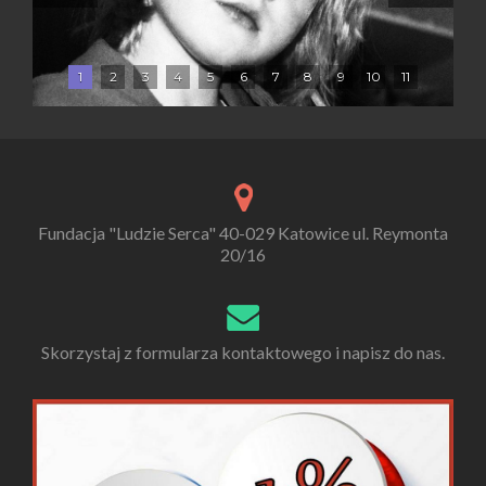
1
2
3
4
5
6
7
8
9
10
11
Fundacja "Ludzie Serca" 40-029 Katowice ul. Reymonta
20/16
Skorzystaj z formularza kontaktowego i napisz do nas.