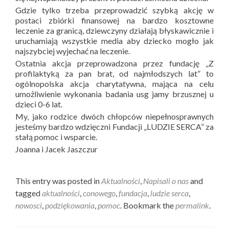
Gdzie tylko trzeba przeprowadzić szybką akcję w
postaci zbiórki finansowej na bardzo kosztowne
leczenie za granicą, dziewczyny działają błyskawicznie i
uruchamiają wszystkie media aby dziecko mogło jak
najszybciej wyjechać na leczenie.
Ostatnia akcja przeprowadzona przez fundację „Z
profilaktyką za pan brat, od najmłodszych lat” to
ogólnopolska akcja charytatywna, mająca na celu
umożliwienie wykonania badania usg jamy brzusznej u
dzieci 0-6 lat.
My, jako rodzice dwóch chłopców niepełnosprawnych
jesteśmy bardzo wdzięczni Fundacji „LUDZIE SERCA” za
stałą pomoc i wsparcie.
Joanna i Jacek Jaszczur
This entry was posted in
Aktualności
,
Napisali o nas
and
tagged
aktualności
,
conowego
,
fundacja
,
ludzie serca
,
nowosci
,
podziękowania
,
pomoc
. Bookmark the
permalink
.