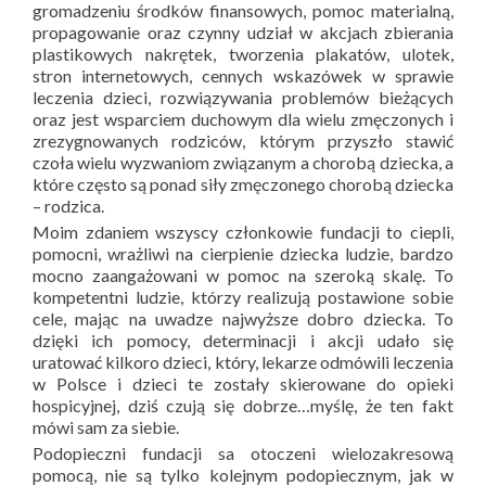
gromadzeniu środków finansowych, pomoc materialną,
propagowanie oraz czynny udział w akcjach zbierania
plastikowych nakrętek, tworzenia plakatów, ulotek,
stron internetowych, cennych wskazówek w sprawie
leczenia dzieci, rozwiązywania problemów bieżących
oraz jest wsparciem duchowym dla wielu zmęczonych i
zrezygnowanych rodziców, którym przyszło stawić
czoła wielu wyzwaniom związanym a chorobą dziecka, a
które często są ponad siły zmęczonego chorobą dziecka
– rodzica.
Moim zdaniem wszyscy członkowie fundacji to ciepli,
pomocni, wrażliwi na cierpienie dziecka ludzie, bardzo
mocno zaangażowani w pomoc na szeroką skalę. To
kompetentni ludzie, którzy realizują postawione sobie
cele, mając na uwadze najwyższe dobro dziecka. To
dzięki ich pomocy, determinacji i akcji udało się
uratować kilkoro dzieci, który, lekarze odmówili leczenia
w Polsce i dzieci te zostały skierowane do opieki
hospicyjnej, dziś czują się dobrze…myślę, że ten fakt
mówi sam za siebie.
Podopieczni fundacji sa otoczeni wielozakresową
pomocą, nie są tylko kolejnym podopiecznym, jak w