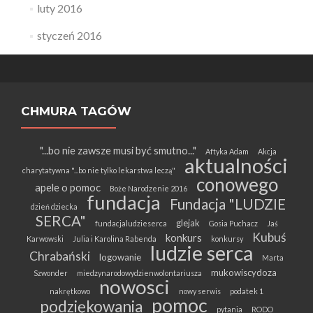
luty 2016
styczeń 2016
CHMURA TAGÓW
"...bo nie zawsze musi być smutno..."
Aftyka Adam
Akcja
aktualności
charytatywna "...bo nie tylko lekarstwa leczą"
conowego
apele o pomoc
Boże Narodzenie 2016
fundacja
Fundacja "LUDZIE
dzień dziecka
SERCA"
glejak
fundacjaludzieserca
Gosia Puchacz
Jaś
Kubuś
konkurs
Karwowski
Julia i Karolina Rabenda
konkursy
ludzie serca
Chrabański
logowanie
Marta
mukowiscydoza
Szwonder
miedzynarodowydzienwolontariusza
nowosci
nakrętkowo
nowy serwis
podatek 1
pomoc
podziękowania
pytania
RODO