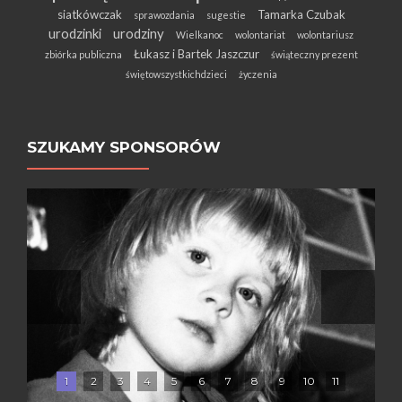
siatkówczak
Tamarka Czubak
sprawozdania
sugestie
urodzinki
urodziny
Wielkanoc
wolontariat
wolontariusz
Łukasz i Bartek Jaszczur
zbiórka publiczna
świąteczny prezent
świętowszystkichdzieci
życzenia
SZUKAMY SPONSORÓW
1
2
3
4
5
6
7
8
9
10
11