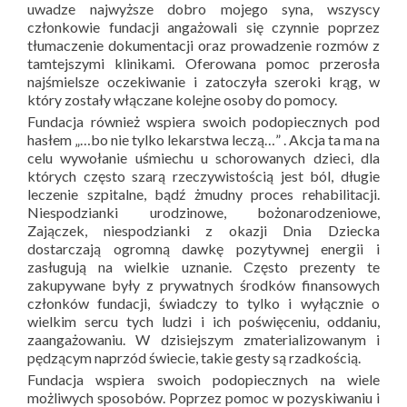
uwadze najwyższe dobro mojego syna, wszyscy
członkowie fundacji angażowali się czynnie poprzez
tłumaczenie dokumentacji oraz prowadzenie rozmów z
tamtejszymi klinikami. Oferowana pomoc przerosła
najśmielsze oczekiwanie i zatoczyła szeroki krąg, w
który zostały włączane kolejne osoby do pomocy.
Fundacja również wspiera swoich podopiecznych pod
hasłem „…bo nie tylko lekarstwa leczą…” . Akcja ta ma na
celu wywołanie uśmiechu u schorowanych dzieci, dla
których często szarą rzeczywistością jest ból, długie
leczenie szpitalne, bądź żmudny proces rehabilitacji.
Niespodzianki urodzinowe, bożonarodzeniowe,
Zajączek, niespodzianki z okazji Dnia Dziecka
dostarczają ogromną dawkę pozytywnej energii i
zasługują na wielkie uznanie. Często prezenty te
zakupywane były z prywatnych środków finansowych
członków fundacji, świadczy to tylko i wyłącznie o
wielkim sercu tych ludzi i ich poświęceniu, oddaniu,
zaangażowaniu. W dzisiejszym zmaterializowanym i
pędzącym naprzód świecie, takie gesty są rzadkością.
Fundacja wspiera swoich podopiecznych na wiele
możliwych sposobów. Poprzez pomoc w pozyskiwaniu i