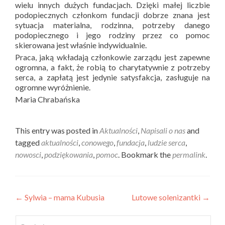
wielu innych dużych fundacjach. Dzięki małej liczbie
podopiecznych członkom fundacji dobrze znana jest
sytuacja materialna, rodzinna, potrzeby danego
podopiecznego i jego rodziny przez co pomoc
skierowana jest właśnie indywidualnie.
Praca, jaką wkładają członkowie zarządu jest zapewne
ogromna, a fakt, że robią to charytatywnie z potrzeby
serca, a zapłatą jest jedynie satysfakcja, zasługuje na
ogromne wyróżnienie.
Maria Chrabańska
This entry was posted in
Aktualności
,
Napisali o nas
and
tagged
aktualności
,
conowego
,
fundacja
,
ludzie serca
,
nowosci
,
podziękowania
,
pomoc
. Bookmark the
permalink
.
Post
←
Sylwia – mama Kubusia
Lutowe solenizantki
→
navigation
Szukaj: